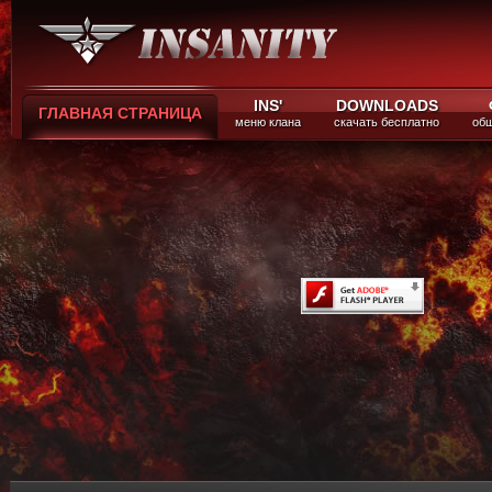
INS'
DOWNLOADS
ГЛАВНАЯ СТРАНИЦА
меню клана
скачать бесплатно
общ