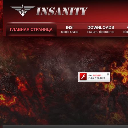
INS'
DOWNLOADS
ГЛАВНАЯ СТРАНИЦА
меню клана
скачать бесплатно
общ