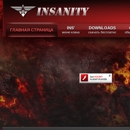
INS'
DOWNLOADS
ГЛАВНАЯ СТРАНИЦА
меню клана
скачать бесплатно
общ