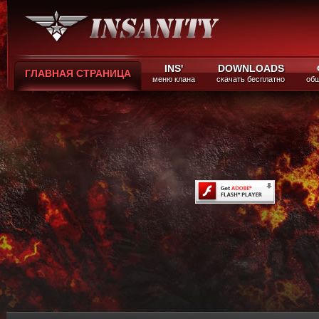
INS'
DOWNLOADS
ГЛАВНАЯ СТРАНИЦА
меню клана
скачать бесплатно
общ