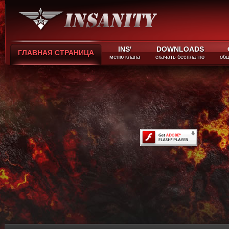
INS'
DOWNLOADS
ГЛАВНАЯ СТРАНИЦА
меню клана
скачать бесплатно
общ