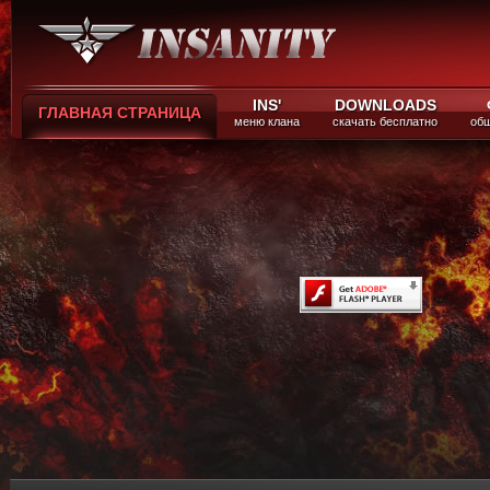
INS'
DOWNLOADS
ГЛАВНАЯ СТРАНИЦА
меню клана
скачать бесплатно
общ