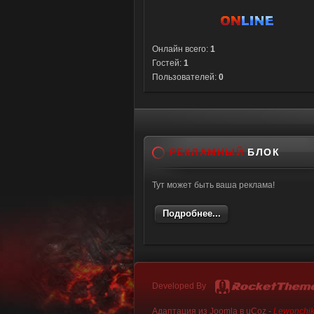
Онлайн всего:
1
Гостей:
1
Пользователей:
0
РЕКЛАМНЫЙ
БЛОК
Тут может быть ваша реклама!
Подробнее...
Developed By
Адаптация из Joomla в uCoz -
Lewonchi