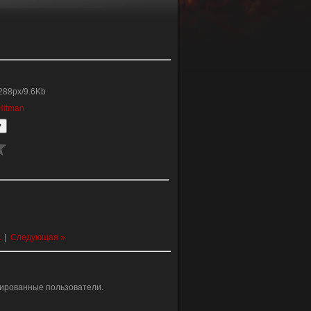
288px/9.6Kb
Hitman
1
|
Следующая »
рированные пользователи.