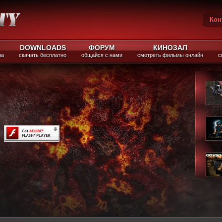
Кон
Вы
DOWNLOADS
ФОРУМ
КИНОЗАЛ
на
скачать бесплатно
общайся с нами
смотреть фильмы онлайн
с