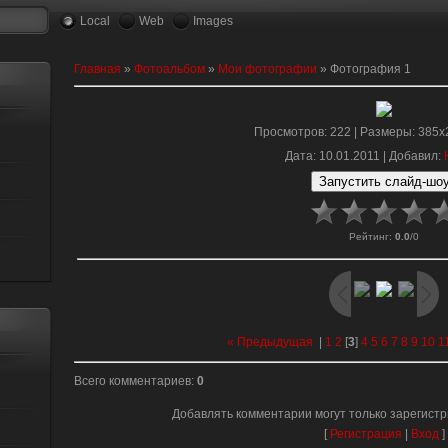
Local
Web
Images
Главная
»
Фотоальбом
»
Мои фотографии
» Фотография 1
Просмотров
: 222 |
Размеры
: 385x
Дата
: 10.01.2011 |
Добавил
:
Рейтинг
:
0.0
/
0
« Предыдущая
|
1
2
[
3
]
4
5
6
7
8
9
10
1
Всего комментариев
:
0
Добавлять комментарии могут только зарегист
[
Регистрация
|
Вход
]