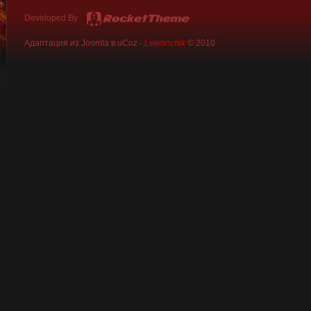
Developed By
Адаптация из Joomla в uCoz -
Lewonchik
© 2010