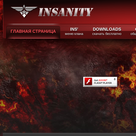
INS'
DOWNLOADS
ГЛАВНАЯ СТРАНИЦА
меню клана
скачать бесплатно
общ