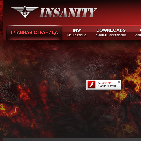
INS'
DOWNLOADS
ГЛАВНАЯ СТРАНИЦА
меню клана
скачать бесплатно
общ