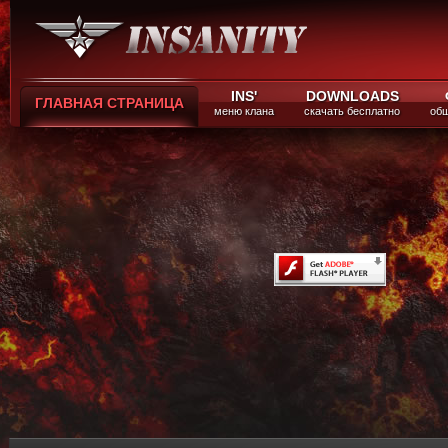
INS'
DOWNLOADS
ГЛАВНАЯ СТРАНИЦА
меню клана
скачать бесплатно
общ