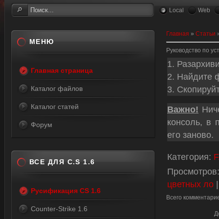
Local
Web
Главная
»
Статьи
МЕНЮ
Руководство по ус
1. Разархив
Главная страница
2. Найдите
3. Скопируй
Каталог файлов
Каталог статей
Важно!
Ниче
консоль, в 
Форум
его заново.
Категория
:
F
ВСЕ ДЛЯ C.S 1.6
Просмотров
цветных ло
Русификация CS 1.6
Всего комментари
Counter-Strike 1.6
Д