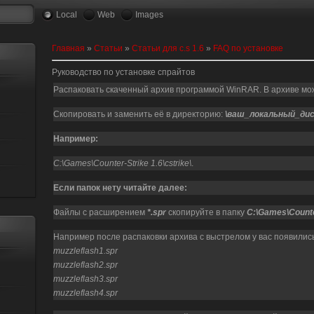
Local
Web
Images
Главная
»
Статьи
»
Статьи для c.s 1.6
»
FAQ по установке
Руководство по установке спрайтов
Распаковать скаченный архив программой WinRAR. В архиве мо
Cкопировать и заменить её в директорию:
\ваш_локальный_диск
Например:
C:\Games\Counter-Strike 1.6\cstrike\
.
Если папок нету читайте далее:
Файлы с расширением
*.spr
скопируйте в папку
C:\Games\Counter
Например после распаковки архива с выстрелом у вас появили
muzzleflash1.spr
muzzleflash2.spr
muzzleflash3.spr
muzzleflash4.spr