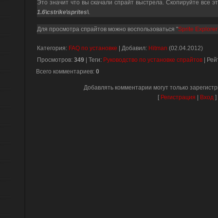
Это значит что вы скачали спрайт выстрела. Скопируйте все э
1.6\cstrike\sprites\
.
Для просмотра спрайтов можно воспользоваться "
Sprite Explorer
Категория
:
FAQ по установке
|
Добавил
:
Hitman
(02.04.2012)
Просмотров
:
349
|
Теги
:
Руководство по установке спрайтов
|
Рей
Всего комментариев
:
0
Добавлять комментарии могут только зарегист
[
Регистрация
|
Вход
]