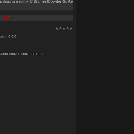
ти файлы в папку
C:\Games\Counter-Strike
 2.12
" .
тинг
:
0.0
/
0
рированные пользователи.