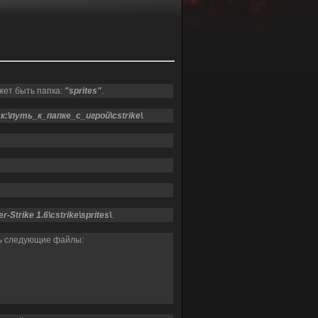
жет быть папка:
"sprites"
.
:\путь_к_папке_с_игрой\cstrike\
.
-Strike 1.6\cstrike\sprites\
.
сь следующие файлы: