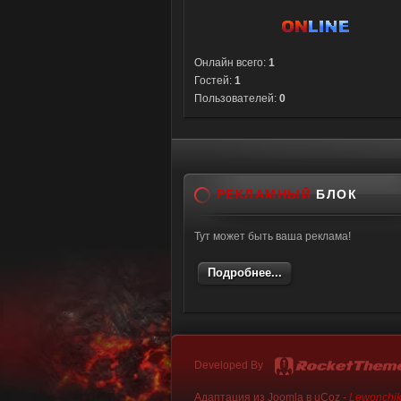
Онлайн всего:
1
Гостей:
1
Пользователей:
0
РЕКЛАМНЫЙ
БЛОК
Тут может быть ваша реклама!
Подробнее...
Developed By
Адаптация из Joomla в uCoz -
Lewonchi