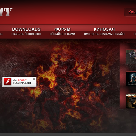
Кон
Вы
DOWNLOADS
ФОРУМ
КИНОЗАЛ
на
скачать бесплатно
общайся с нами
смотреть фильмы онлайн
с