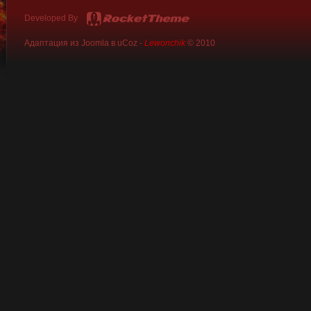
Developed By
Адаптация из Joomla в uCoz -
Lewonchik
© 2010