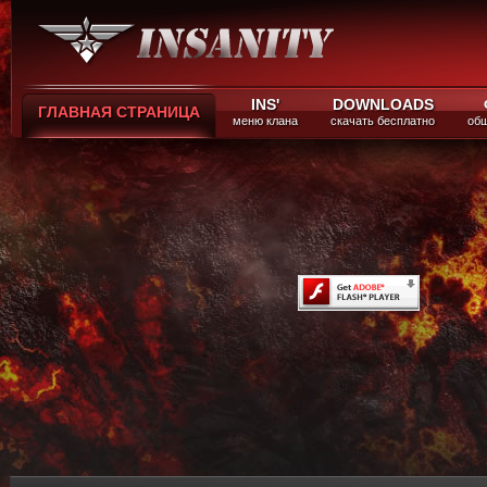
INS'
DOWNLOADS
ГЛАВНАЯ СТРАНИЦА
меню клана
скачать бесплатно
общ