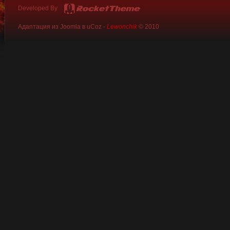
Developed By
Адаптация из Joomla в uCoz -
Lewonchik
© 2010