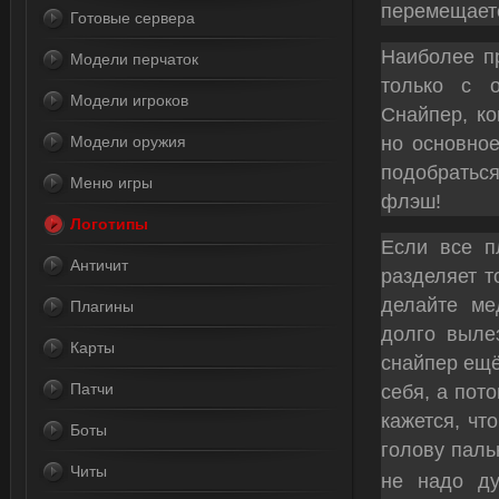
перемещаетс
Готовые сервера
Наиболее пр
Модели перчаток
только с о
Модели игроков
Снайпер, ко
но основное
Модели оружия
подобратьс
Меню игры
флэш!
Логотипы
Если все пл
Античит
разделяет т
делайте ме
Плагины
долго вылез
Карты
снайпер ещё
Патчи
себя, а пот
кажется, чт
Боты
голову паль
Читы
не надо ду