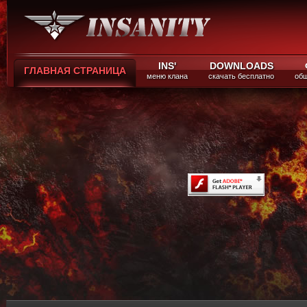
INS'
DOWNLOADS
ГЛАВНАЯ СТРАНИЦА
меню клана
скачать бесплатно
общ