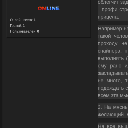
облегчит за
- профи ст
прицела.
Онлайн всего:
1
Гостей:
1
Например на
Пользователей:
0
такой чело
проходу не
снайпера, 
выполнять (
ему рано и
закладывать
не много, 
подождать с
всем эта мы
3. На мясны
желающий. В
На все выш