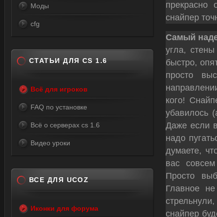
прекрасно 
Моды
снайпер точ
cfg
Самый над
угла, стены
СТАТЬИ ДЛЯ CS 1.6
быстро, опя
просто вы
направлении
Всё для игроков
кого! Снайп
FAQ по установке
убавилось (
Даже если в
Всё о серверах cs 1.6
надо пугать
Видео уроки
думаете, чт
вас совсем
Просто выб
ВСЕ ДЛЯ UCOZ
Главное не
стрельнули,
Иконки для форума
снайпер буд