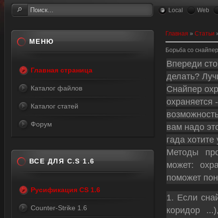
Local
Web
Главная
»
Статьи
МЕНЮ
Борьба со снайпе
Впереди сто
Главная страница
делать? Луч
Снайпер охр
Каталог файлов
охраняется -
Каталог статей
возможность
Форум
вам надо эт
гада хотите
Методы про
ВСЕ ДЛЯ C.S 1.6
может: охр
поможет пон
Русификация CS 1.6
1. Если сна
Counter-Strike 1.6
коридор ..