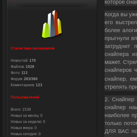
которое снай
Когда вы уж
его выстрел
более алоги
прыгнули вп
затруднит
Статистика материалов
снайпера и
Новостей:
170
мажет. Стре
Файлов:
1028
снайперов ч
Фото:
113
снайпер, ем
Форум:
283/360
Коментариев:
123
стрелять пр
Пользователей
2. Снайпер 
снайпер на
Всего: 1539
наиболее пр
Новых за месяц: 0
Новых за неделю: 0
только пото
Новых вчера: 0
ДЛЯ ВАС поз
Новых сегодня: 0