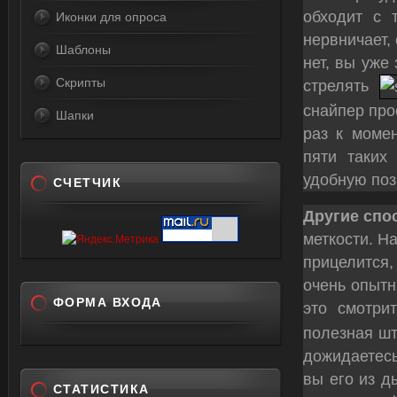
обходит с 
Иконки для опроса
нервничает,
Шаблоны
нет, вы уже
Скрипты
стрелять
снайпер про
Шапки
раз к момен
пяти таких
удобную поз
СЧЕТЧИК
Другие спо
меткости. Н
прицелится,
очень опытн
ФОРМА ВХОДА
это смотри
полезная шт
дожидаетесь
вы его из д
СТАТИСТИКА