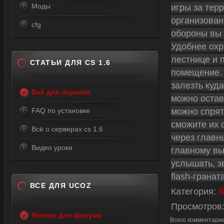
Моды
игры за тер
организован
cfg
обороны вы 
Удобнее охр
лестнице и 
СТАТЬИ ДЛЯ CS 1.6
помещение. 
залезть куд
Всё для игроков
можно остав
можно спрят
FAQ по установке
сможите их 
Всё о серверах cs 1.6
через главн
Видео уроки
главному вы
услышать, з
flash-гранат
ВСЕ ДЛЯ UCOZ
Категория
:
В
Просмотров
Иконки для форума
Всего комментари