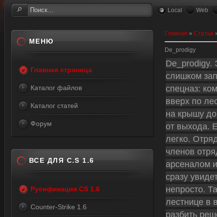
Local
Web
Главная
»
Статьи
МЕНЮ
De_prodigy
De_prodigy.
Главная страница
слишком зап
спецназ: ко
Каталог файлов
вверх по ле
Каталог статей
на крышу до
Форум
от выхода. 
легко. Отряд
членов отряд
ВСЕ ДЛЯ C.S 1.6
арсеналом из
сразу увиде
непросто. Т
Русификация CS 1.6
лестнице в 
Counter-Strike 1.6
разбить решё