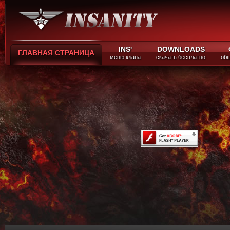
INS'
DOWNLOADS
ГЛАВНАЯ СТРАНИЦА
меню клана
скачать бесплатно
общ