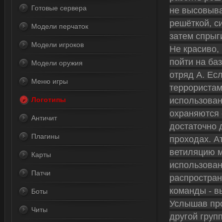
Готовые сервера
не высовыва
решёткой, с
Модели перчаток
затем спрыг
Модели игроков
Не красиво,
пойти на баз
Модели оружия
отряд А. Ес
Меню игры
террористам
использован
Логотипы
охраняются 
Античит
достаточно 
Плагины
проходах. Ат
ветиляцию м
Карты
использован
Патчи
распростран
команды - в
Боты
Услышав про
Читы
другой груп