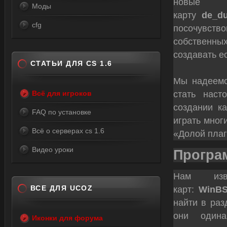
новы
Моды
карту
de_du
cfg
посочувств
собственных
создавать ес
СТАТЬИ ДЛЯ CS 1.6
Мы надеемс
стать нас
Всё для игроков
создании ка
FAQ по установке
играть мног
Всё о серверах cs 1.6
«Долой плаги
Видео уроки
Програ
Нам изв
ВСЕ ДЛЯ UCOZ
карт:
WinB
найти в раз
они одина
Иконки для форума