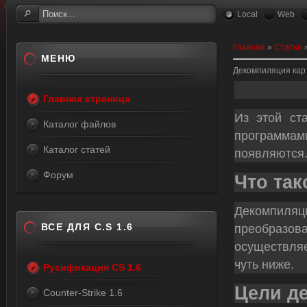
Local
Web
Главная
»
Статьи
МЕНЮ
Декомпиляция кар
Главная страница
Из этой ст
Каталог файлов
программа
Каталог статей
появляются.
Форум
Что та
Декомпил
ВСЕ ДЛЯ C.S 1.6
преобразов
осуществля
чуть ниже.
Русификация CS 1.6
Цели д
Counter-Strike 1.6