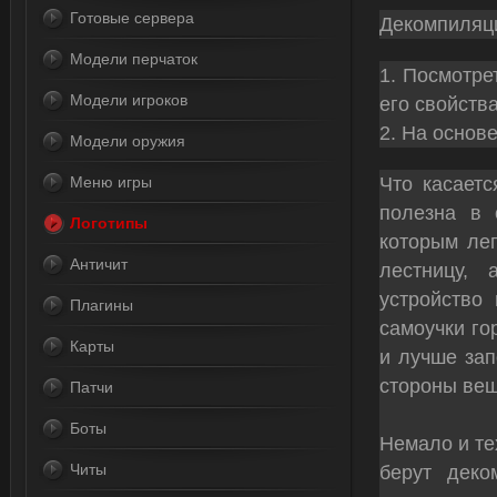
Готовые сервера
Декомпиляци
Модели перчаток
Посмотрет
Модели игроков
его свойств
На основе
Модели оружия
Что касаетс
Меню игры
полезна в 
Логотипы
которым лег
Античит
лестницу, 
устройство 
Плагины
самоучки го
Карты
и лучше зап
стороны вещ
Патчи
Боты
Немало и те
Читы
берут дек