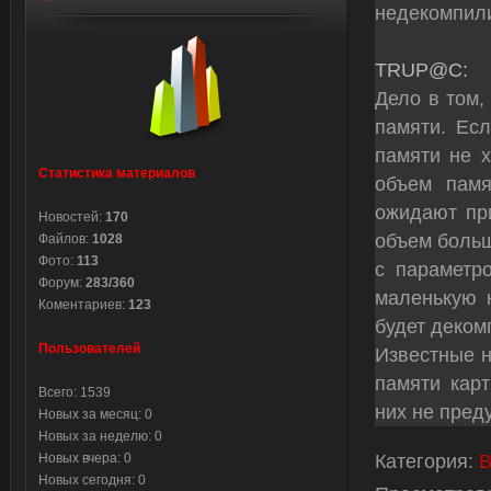
недекомпил
TRUP@C:
Дело в том,
памяти. Есл
памяти не 
Статистика материалов
объем пам
ожидают при
Новостей:
170
объем больш
Файлов:
1028
Фото:
113
с параметр
Форум:
283/360
маленькую к
Коментариев:
123
будет деком
Пользователей
Известные н
памяти кар
Всего: 1539
них не пред
Новых за месяц: 0
Новых за неделю: 0
Категория
:
В
Новых вчера: 0
Новых сегодня: 0