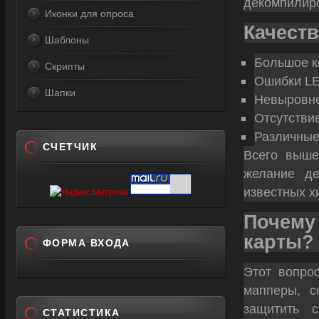
декомпилиро
Иконки для опроса
Качест
Шаблоны
Большое к
Скрипты
Ошибки LEA
Шапки
Невыровне
Отсутстви
Различные
СЧЕТЧИК
Всего выше
желание де
известных х
Почему
карты?
ФОРМА ВХОДА
Этот вопро
мапперы, с
защитить 
СТАТИСТИКА