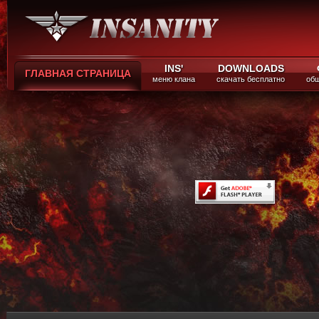
INS'
DOWNLOADS
ГЛАВНАЯ СТРАНИЦА
меню клана
скачать бесплатно
общ