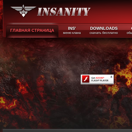
INS'
DOWNLOADS
ГЛАВНАЯ СТРАНИЦА
меню клана
скачать бесплатно
общ