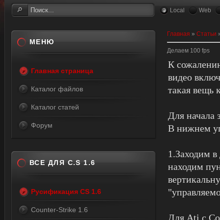
Local
Web
Главная
»
Статьи
МЕНЮ
Делаем 100 fps
К сожалению
Главная страница
видео вклю
такая вещь 
Каталог файлов
Каталог статей
Для начала 
Форум
В нижнем уг
1.Заходим в 
ВСЕ ДЛЯ C.S 1.6
находим пун
вертикальну
"управляемо
Русификация CS 1.6
Counter-Strike 1.6
Для Ati с C