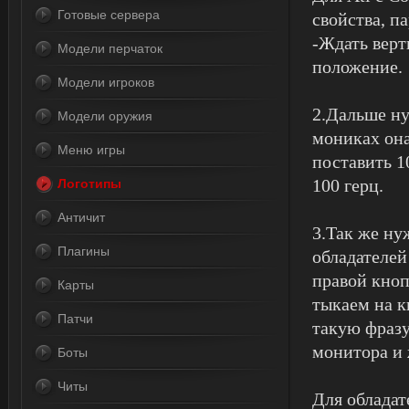
Готовые сервера
свойства, п
-Ждать верт
Модели перчаток
положение.
Модели игроков
2.Дальше н
Модели оружия
мониках она
Меню игры
поставить 1
100 герц.
Логотипы
Античит
3.Так же ну
Плагины
обладателей
правой кноп
Карты
тыкаем на к
Патчи
такую фразу
монитора и 
Боты
Читы
Для обладат