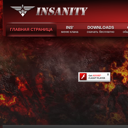
INS'
DOWNLOADS
ГЛАВНАЯ СТРАНИЦА
меню клана
скачать бесплатно
общ