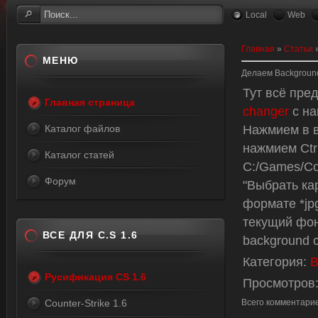
Local
Web
Главная
»
Статьи
МЕНЮ
Делаем Backgroun
Тут всё пре
Главная страница
changer
с на
Нажмием в в
Каталог файлов
нажмием Ctr
Каталог статей
C:/Games/Co
Форум
"Выбрать ка
формате *jpg
текущий фон
ВСЕ ДЛЯ C.S 1.6
background 
Категория
:
В
Русификация CS 1.6
Просмотров
Counter-Strike 1.6
Всего комментари