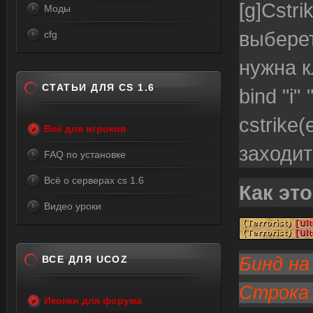
[g]Cstr
Моды
выбере
cfg
нужна к
СТАТЬИ ДЛЯ CS 1.6
bind "i
cstrike
Всё для игроков
заходит
FAQ по установке
Всё о серверах cs 1.6
Как это
Видео уроки
ВСЕ ДЛЯ UCOZ
Бинд н
Строка с 
Иконки для форума