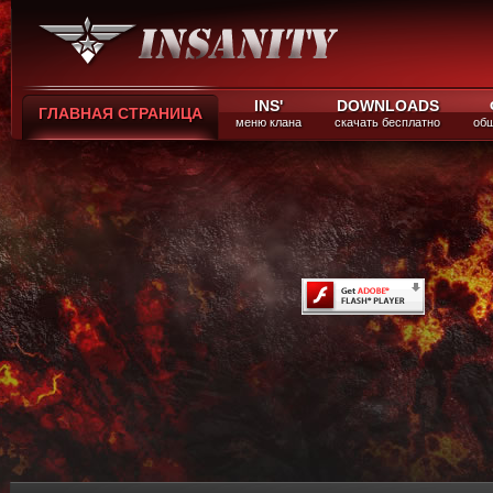
INS'
DOWNLOADS
ГЛАВНАЯ СТРАНИЦА
меню клана
скачать бесплатно
общ