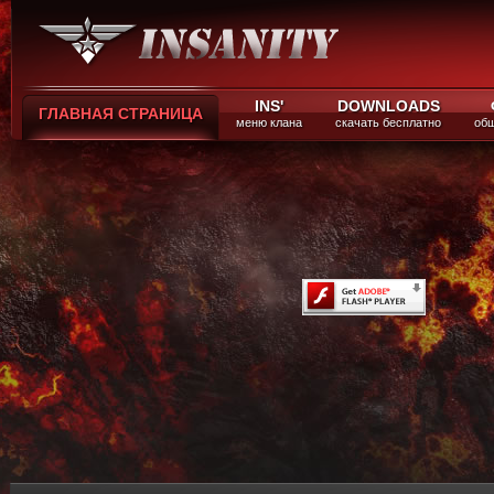
INS'
DOWNLOADS
ГЛАВНАЯ СТРАНИЦА
меню клана
скачать бесплатно
общ