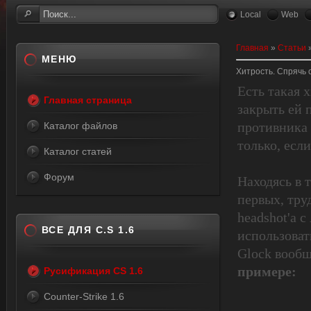
Local
Web
Главная
»
Статьи
МЕНЮ
Хитрость. Спрячь 
Есть такая 
Главная страница
закрыть ей 
противника 
Каталог файлов
только, есл
Каталог статей
Форум
Находясь в 
первых, тру
headshot'а 
ВСЕ ДЛЯ C.S 1.6
использоват
Glock вообщ
примере:
Русификация CS 1.6
Counter-Strike 1.6