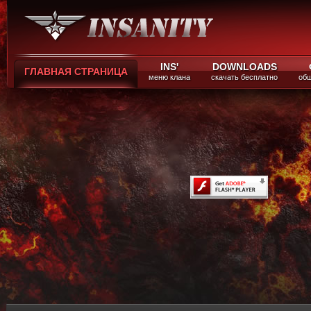
INS'
DOWNLOADS
ГЛАВНАЯ СТРАНИЦА
меню клана
скачать бесплатно
общ