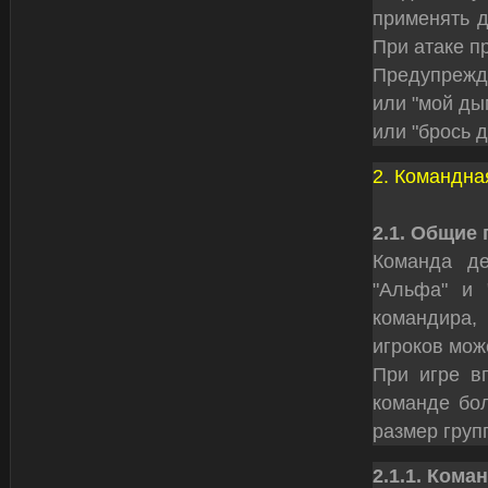
применять д
При атаке п
Предупрежд
или "мой ды
или "брось 
2. Командна
2.1. Общие
Команда де
"Альфа" и 
командира,
игроков мож
При игре вп
команде бол
размер груп
2.1.1. Кома