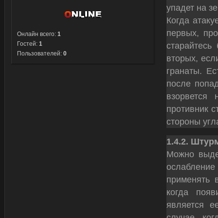
упадет на з
Когда атаку
первых, про
Онлайн всего:
1
Гостей:
1
старайтесь 
Пользователей:
0
вторых, есл
гранаты. Ес
после попад
взорвется 
противник с
стороны угл
1.4.2. Штур
Можно выдел
ослабление 
применять 
когда появ
является е
случае, ко