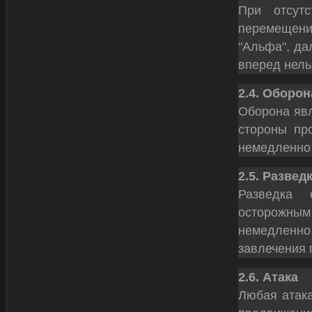
При отсут
перемещен
"Альфа", да
вперед нель
2.4. Оборо
Оборона явл
стороны про
немедленно 
2.5. Развед
Разведка 
осторожным
немедленн
завлечения 
2.6. Атака
Любая атака