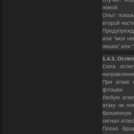
новой.
Опыт показы
второй част
Предупрежда
или "моя не
нешка" или "
1.4.3. Осл
Сила осле
направления
При атаке 
флэшки.
Любую атаку
атаку не ло
брошенную 
сигнал атак
Плохо бро