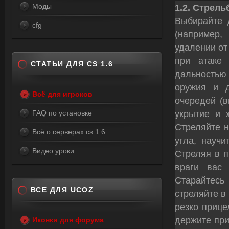
Моды
1.2. Стрел
Выбирайте 
cfg
(например,
удалении от
при атаке 
СТАТЬИ ДЛЯ CS 1.6
дальностью 
оружия и д
Всё для игроков
очередей (в
укрытие и 
FAQ по установке
Стреляйте н
Всё о серверах cs 1.6
угла, научи
Видео уроки
Стреляя в п
враги вас
Старайтесь 
ВСЕ ДЛЯ UCOZ
стреляйте в 
резко прице
держите при
Иконки для форума