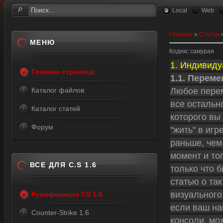
Local
Web
Главная
»
Статьи
МЕНЮ
Кодекс самурая
1. Индивиду
Главная страница
1.1. Перем
Любое перем
Каталог файлов
все остально
Каталог статей
которого вы 
Форум
"жить" в игр
раньше, чем
момент и тог
ВСЕ ДЛЯ C.S 1.6
только что 
статью о так
визуального
Русификация CS 1.6
если ваш на
Counter-Strike 1.6
консоли, мо