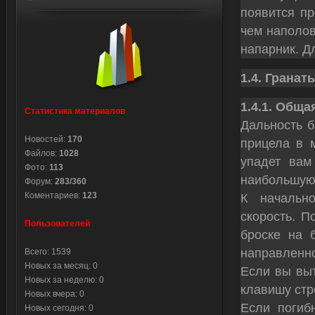
появится пр
чем наполов
напарник. Д
1.4. Гранат
1.4.1. Общ
Статистика материалов
Дальность б
Новостей:
170
прицела в 
Файлов:
1028
упадет вам
Фото:
113
наибольшую
Форум:
283/360
Коментариев:
123
К начальн
скорость. П
Пользователей
броске на б
направленно
Всего: 1539
Новых за месяц: 0
Если вы выт
Новых за неделю: 0
клавишу стр
Новых вчера: 0
Если погибн
Новых сегодня: 0