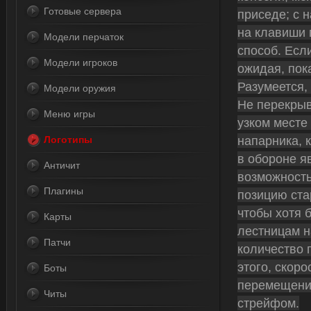
Готовые сервера
приседе; с 
на клавиши 
Модели перчаток
способ. Если
Модели игроков
ожидая, пок
Разумеется,
Модели оружия
Не перекрыв
Меню игры
узком месте
напарника, 
Логотипы
в обороне я
Античит
возможность
Плагины
позицию ста
чтобы хотя 
Карты
лестницам н
Патчи
количество 
этого, скор
Боты
перемещени
Читы
стрейфом.