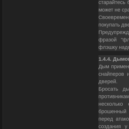
старайтесь 
может не ср
Своевреме
покупать дв
Предупреж
фразой "фл
флэшку надо
1.4.4. Дымо
Дым примен
снайперов и
дверей.
Бросать д
противникам
несколько 
брошенный 
перед атако
создания у