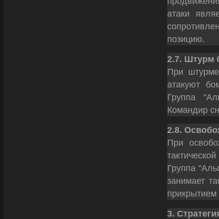
продвижени
атаки явля
сопротивле
позицию.
2.7. Штурм
При штурме
атакуют бо
Группа "Ал
Командир сн
2.8. Освоб
При освобо
тактическо
Группа "Аль
занимает та
прикрытием 
3. Стратег