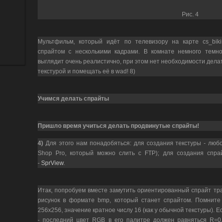
Рис. 4
Мультфильм, который идёт по телевизору на карте cs_bik
спрайтом с несколькими кадрами. В комнате немного темно
выглядит очень реалистично, при этом нет необходимости дел
текстурой и помещать её в wad! 8)
Учимся делать спрайты
Пришло время учиться делать продвинутые спрайты!
4)
Для этого нам понадобяться: для создания текстуры - люб
Shop Pro, который можно слить с FTP); для создания спрай
-
SprView
.
Итак, попробуем вместе замутить ориентированный спрайт тр
рисунок в формате bmp, который станет спрайтом. Помните 
256х256, значение кратное числу 16 (как у обычной текстуры).
- последний цвет RGB в его палитре должен равняться R=0,