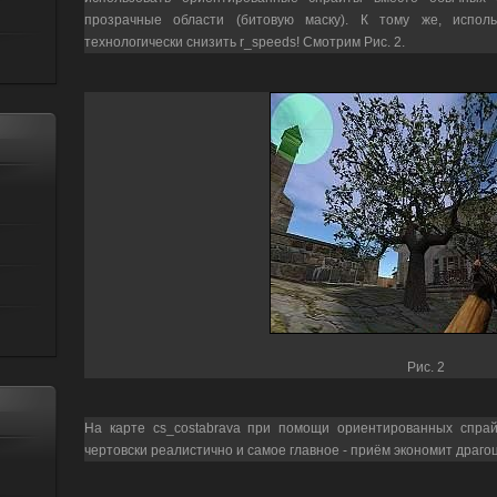
прозрачные области (битовую маску). К тому же, испол
технологически снизить r_speeds! Смотрим Рис. 2.
Рис. 2
На карте cs_costabrava при помощи ориентированных спрай
чертовски реалистично и самое главное - приём экономит драго