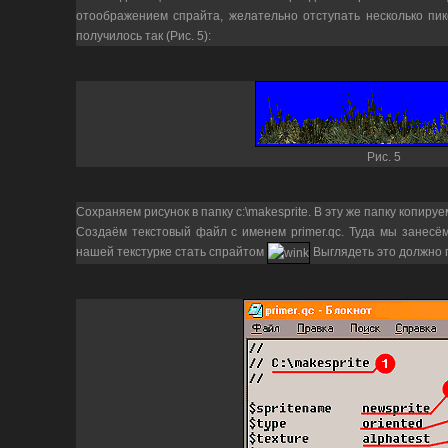
отоображением спрайта, желательно отступать несколько пик
получилось так (Рис. 5):
Рис. 5
Сохраняем рисунок в папку c:\makesprite. В эту же папку копируе
Создаём текстовый файл с именем primer.qc. Туда мы занесё
нашей текстурке стать спрайтом
Выглядеть это должно п