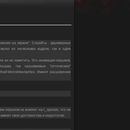
ажение на экране". Спрайты - двухмерные
ульт из нескольких кадров, так и один
ли их не заметить. Это анимации взрывов,
спышки, так называемые "оптические"
lf-life/cstrike/sprites. Имеют расширение
м образом не влияют на r_speeds, что не
 имеют свои достоинства и недостатки.