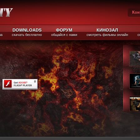
Кон
Вы
DOWNLOADS
ФОРУМ
КИНОЗАЛ
на
скачать бесплатно
общайся с нами
смотреть фильмы онлайн
с