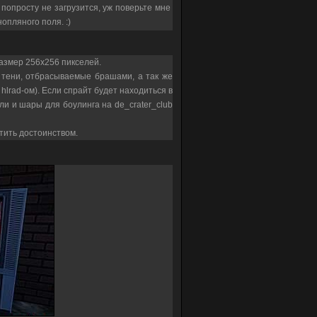
попросту не загрузится, уж поверьте мне
опляного поля. :)
размер 256х256 пикселей.
 тени, отбрасываемые брашами, а так же
hlrad-ом). Если спрайт будет находиться в
ли и шары для боулинга на de_crater_club
атить достоинством.