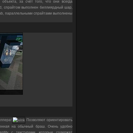
бъекта, за счёт того, что они всегда
nd, спрайтом выполнен биллиярдный шар,
club, параллельными спрайтами выполнены
аппера!
Позволяют ориентировать
оженная на обычный браш. Очень удобно
ntity с текстурами, которые содержат