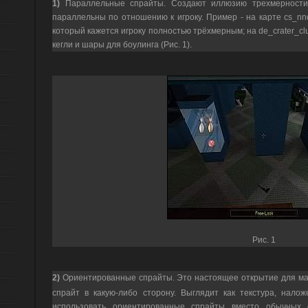
1)
Параллельные спрайты. Создают иллюзию трехмерности о
параллельны по отношению к игроку. Пример - на карте cs_n
который кажется игроку полностью трёхмерным; на de_crater_
кегли и шары для боулинга (Рис. 1).
Рис. 1
2)
Ориентированные спрайты. Это настоящее открытие для м
спрайт в какую-либо сторону. Выглядит как текстура, нал
использовать ориентированные спрайты вместо обычных e