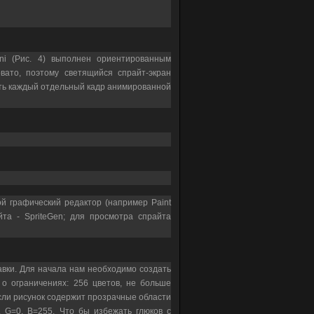
ini (Рис. 4) выполнен ориентированным
вато, поэтому светящийся спрайт-экран
ать каждый отдельный кадр анимированной
ой графический редактор (например Paint
та - SpriteGen; для просмотра спрайта
авки. Для начала нам необходимо создать
о ограничениях: 256 цветов, не больше
 Если рисунок содержит прозрачные области
 G=0, B=255. Что бы избежать глюков с