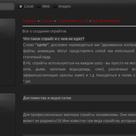
Local
Web
Images
Главная
»
Статьи
»
Статьи для c.s 1.6
»
Всё для игроков
Все о создании спрайтов
Что такое спрайт и с чем их едят?
Слово
"sprite"
, дословно переводиться как "двухмерное изобр
файлы анимации. Могут представлять собой как небольшой м
статичный кадр.
В HL спрайты используютсья на каждом шагу - вы просто не мог
огня, дыма, капельки воды(дождь, снег), различные в
эффекты(слепящие ореолы ламп) и т.д. Находяться в папке x:/ha
*.spr.
Достоинства и недостатки
Для профессионально маппера спрайты незаменимы. Они никое
может не радовать! 8) Мне известно три вида спрайтов, которые