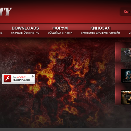
Кон
Вы
DOWNLOADS
ФОРУМ
КИНОЗАЛ
на
скачать бесплатно
общайся с нами
смотреть фильмы онлайн
с