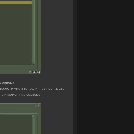
 сервера
вере, нужно в консоли hlds прописать -
анный момент на сервере: