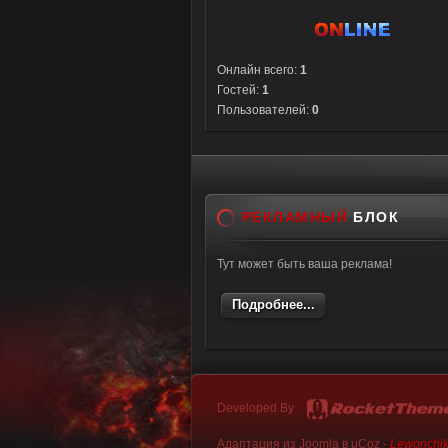
Онлайн всего:
1
Гостей:
1
Пользователей:
0
РЕКЛАМНЫЙ
БЛОК
Тут может быть ваша реклама!
Подробнее...
Developed By
Адаптация из Joomla в uCoz -
Lewonchi