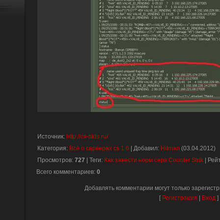
Источник
:
http://cs-hlds.ru/
Категория
:
Всё о серверах cs 1.6
|
Добавил
:
Hitman
(03.04.2012)
Просмотров
:
727
|
Теги
:
Как завести норм серв Counter Strik
|
Рей
Всего комментариев
:
0
Добавлять комментарии могут только зарегист
[
Регистрация
|
Вход
]