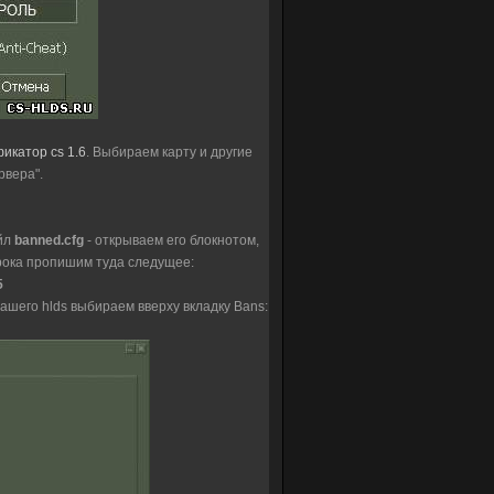
икатор cs 1.6
. Выбираем карту и другие
рвера".
айл
banned.cfg
- открываем его блокнотом,
грока пропишим туда следущее:
5
нашего hlds выбираем вверху вкладку Bans: