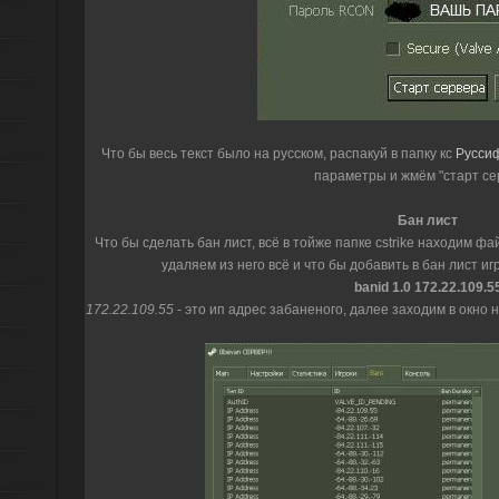
Что бы весь текст было на русском, распакуй в папку кс
Руссиф
параметры и жмём "старт се
Бан лист
Что бы сделать бан лист, всё в тойже папке cstrike находим ф
удаляем из него всё и что бы добавить в бан лист и
banid 1.0 172.22.109.5
172.22.109.55
- это ип адрес забаненого, далее заходим в окно 