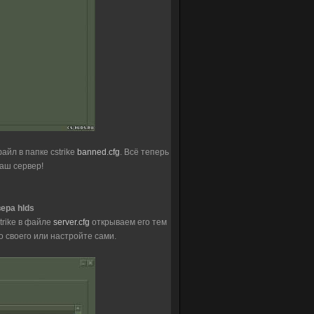
айл в папке cstrike
banned.cfg
. Всё теперь
аш сервер!
ера hlds
trike в файле
server.cfg
открываем его тем
то своего или настройте сами.