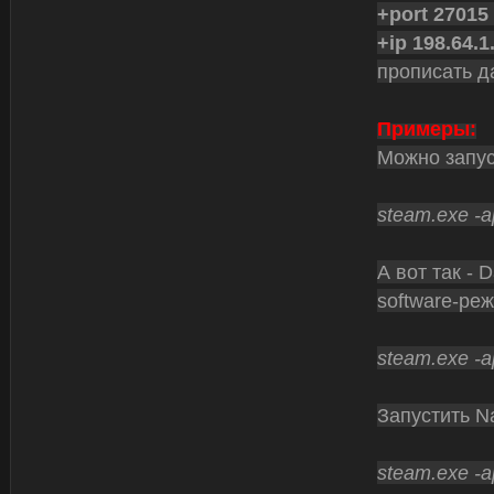
+port 27015
+ip 198.64.1
прописать д
Примеры:
Можно запус
steam.exe -a
А вот так - 
software-ре
steam.exe -a
Запустить Na
steam.exe -