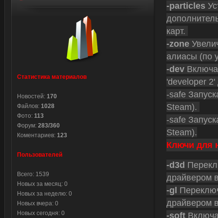
-particles
Ус
дополнитель
карт.
-zone
Увелич
алиасы (по 
-dev
Включае
Статистика материалов
'developer 
-safe Запуск
Новостей:
170
Steam).
Файлов:
1028
Фото:
113
-safe Запуск
Форум:
283/360
Steam).
Коментариев:
123
Ключи для 
Пользователей
-d3d
Перекл
Всего: 1539
драйвером 
Новых за месяц: 0
-gl
Переключ
Новых за неделю: 0
драйвером 
Новых вчера: 0
Новых сегодня: 0
-soft
Включае