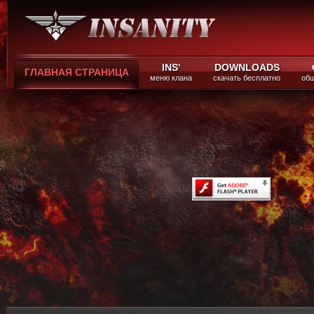
INS'
DOWNLOADS
ГЛАВНАЯ СТРАНИЦА
меню клана
скачать бесплатно
общ