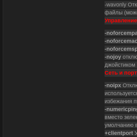
-wavonly От
файлы (може
Управлени
-noforcemp
-noforcemac
-noforcems
-nojoy
отклю
джойстиком
Сеть и пор
-noipx
Отклю
используется
избежания 
-numericpin
вместо зеле
умолчанию в
+clientport
У