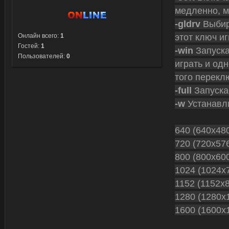
медленно, м
-gldrv
Выбира
этот ключ и
Онлайн всего:
1
Гостей:
1
-win
Запуска
Пользователей:
0
играть и од
того перекл
-full
Запуска
-w
Устанавл
640 (640x48
720 (720x57
800 (800x60
1024 (1024x
1152 (1152x
1280 (1280x
1600 (1600x