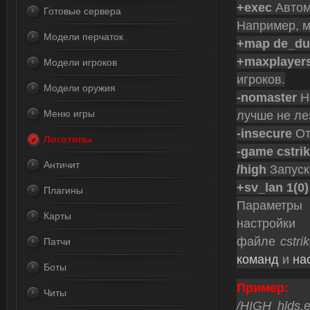
+exec
Автом
Готовые сервера
Например, м
Модели перчаток
+map de_du
+maxplayer
Модели игроков
игроков.
Модели оружия
-nomaster
Не
Меню игры
лучше не лез
-insecure
От
Логотипы
-game cstri
Античит
/high
Запуск
+sv_lan 1(0)
Плагины
Параметры
Карты
настрой
файле
cstri
Патчи
команд
и
на
Боты
Пример:
Читы
/HIGH hlds.