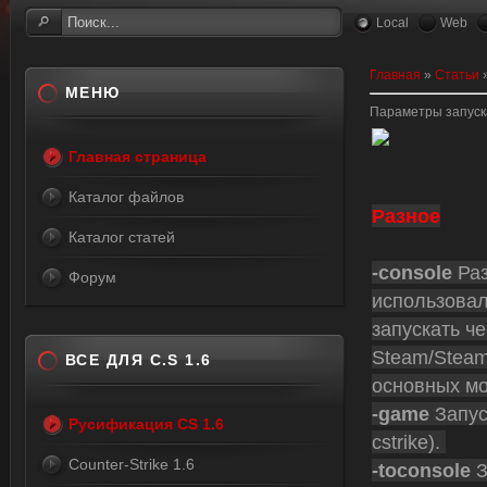
Local
Web
Главная
»
Статьи
МЕНЮ
Параметры запуск
Главная страница
Каталог файлов
Разное
Каталог статей
-console
Раз
Форум
использова
запускать ч
Steam/Steam
ВСЕ ДЛЯ C.S 1.6
основных м
-game
Запус
Русификация CS 1.6
cstrike).
Counter-Strike 1.6
-toconsole
З