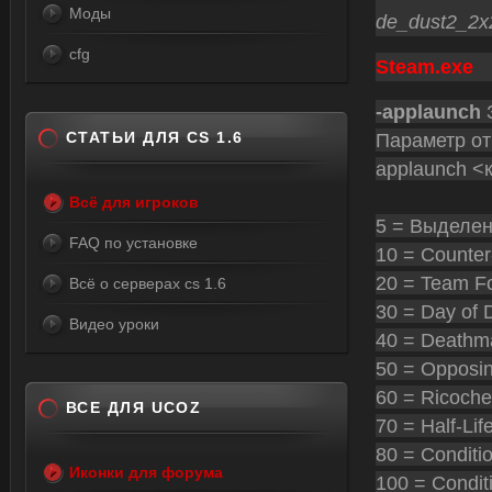
Моды
de_dust2_2x2
cfg
Steam.exe
-applaunch
З
СТАТЬИ ДЛЯ CS 1.6
Параметр отв
applaunch <
Всё для игроков
5 = Выделе
FAQ по установке
10 = Counter-
20 = Team Fo
Всё о серверах cs 1.6
30 = Day of 
Видео уроки
40 = Deathma
50 = Opposin
60 = Ricochet
ВСЕ ДЛЯ UCOZ
70 = Half-Lif
80 = Conditi
Иконки для форума
100 = Condit