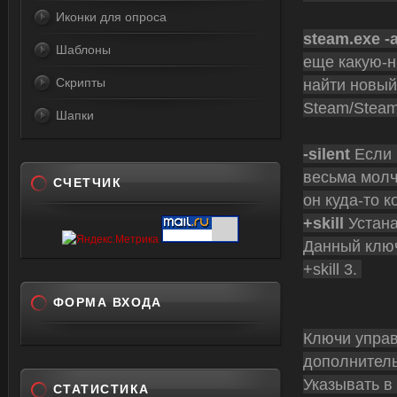
Иконки для опроса
steam.exe -
Шаблоны
еще какую-н
Скрипты
найти новый
Steam/SteamA
Шапки
-silent
Если 
весьма молч
СЧЕТЧИК
он куда-то к
+skill
Устана
Данный ключ
+skill 3.
ФОРМА ВХОДА
Ключи управ
дополнительн
Указывать в
СТАТИСТИКА