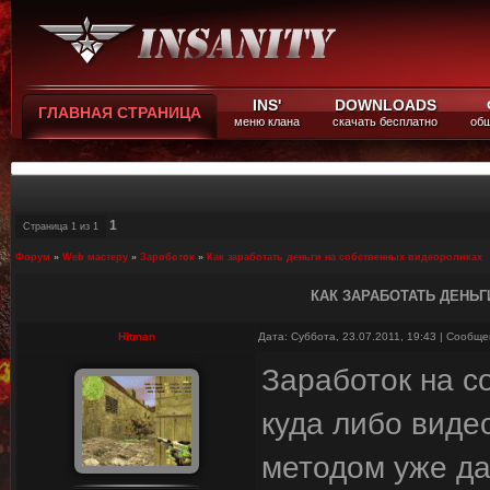
INS'
DOWNLOADS
ГЛАВНАЯ СТРАНИЦА
меню клана
скачать бесплатно
общ
1
Страница
1
из
1
Форум
»
Web мастеру
»
Зароботок
»
Как заработать деньги на собственных видеороликах
КАК ЗАРАБОТАТЬ ДЕНЬ
Hitman
Дата: Суббота, 23.07.2011, 19:43 | Сообщ
Заработок на с
куда либо виде
методом уже д