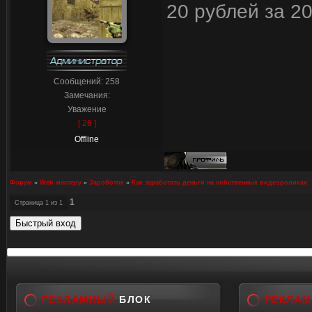
20 рублей за 2
Сообщений:
258
Замечания:
Уважение
[ 26 ]
Offline
Форум
»
Web мастеру
»
Зароботок
»
Как заработать деньги на собственных видеороликах
1
Страница
1
из
1
РЕКЛАМНЫЙ
БЛОК
РЕКЛА