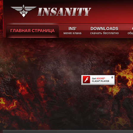
INS'
DOWNLOADS
ГЛАВНАЯ СТРАНИЦА
меню клана
скачать бесплатно
общ