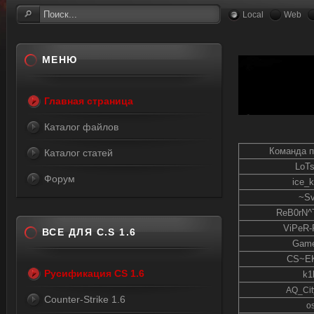
Local
Web
МЕНЮ
Главная страница
Каталог файлов
Команда п
Каталог статей
LoTs
Форум
ice_k
~Sv
ReB0rN
ViPeR-
ВСЕ ДЛЯ C.S 1.6
Game
CS~E
Русификация CS 1.6
k1l
AQ_Cit
Counter-Strike 1.6
os