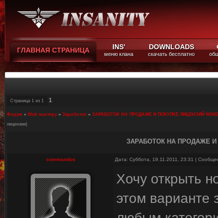
INS'
DOWNLOADS
ГЛАВНАЯ СТРАНИЦА
меню клана
скачать бесплатно
общ
1
Страница
1
из
1
Форум
»
Web мастеру
»
Зароботок
»
ЗАРАБОТОК НА ПРОДАЖЕ И ПОКУПКЕ ЛИЦЕНЗИЙ WIND
лицензии)
ЗАРАБОТОК НА ПРОДАЖЕ И
commandos
Дата: Суббота, 19.11.2011, 23:31 | Сообщ
Хочу открыть н
этом варианте 
любым категор