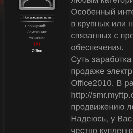
Особенный инт
в крупных или 
Сообщений:
1
Замечания:
связанных с пр
Уважение
[ 0 ]
обеспечения.
Offline
Суть заработка
продаже элект
Office2010. В р
http://smr.myft
продвижению ле
Надеюсь, у Вас
честно купленн