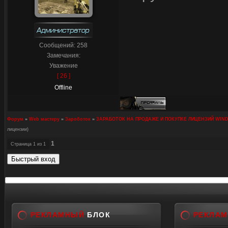
Сообщений:
258
Замечания:
Уважение
[ 26 ]
Offline
Форум
»
Web мастеру
»
Зароботок
»
ЗАРАБОТОК НА ПРОДАЖЕ И ПОКУПКЕ ЛИЦЕНЗИЙ WIND
лицензии)
1
Страница
1
из
1
РЕКЛАМНЫЙ
БЛОК
РЕКЛА