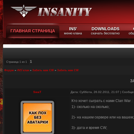
INS'
DOWNLOADS
ГЛАВНАЯ СТРАНИЦА
меню клана
скачать бесплатно
общ
1
Страница
1
из
1
Форум
»
iNS`клан
»
Забить нам CW
»
Забить нам CW
З
SwaT
Дата: Суббота, 26.02.2011, 21:07 | Сообщ
Кто хочет сыграть с нами Clan War :
1)- сколько на сколько;
2)- на нашем сервере или на вашем;
3)- дата и время CW;