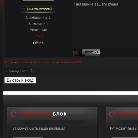
4)название вашего клана
Сообщений:
1
Замечания:
Уважение
[ 64 ]
Offline
Форум
»
iNS`клан
»
Забить нам CW
»
Забить нам CW
1
Страница
1
из
1
РЕКЛАМНЫЙ
БЛОК
РЕКЛА
Тут может быть ваша реклама!
Тут может быть