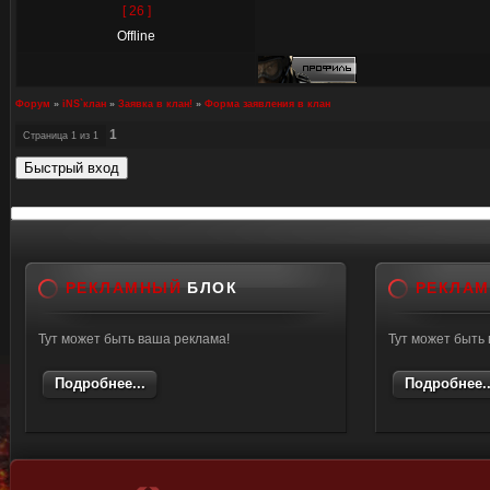
[ 26 ]
Offline
Форум
»
iNS`клан
»
Заявка в клан!
»
Форма заявления в клан
1
Страница
1
из
1
РЕКЛАМНЫЙ
БЛОК
РЕКЛА
Тут может быть ваша реклама!
Тут может быть
Подробнее...
Подробнее..