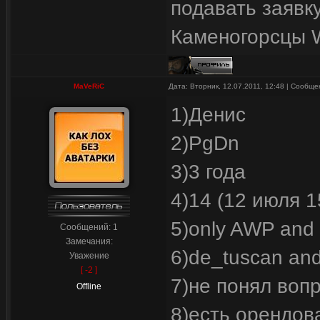
подавать заявк
Каменогорсцы W
MaVeRiC
Дата: Вторник, 12.07.2011, 12:48 | Сообщ
1)Денис
2)PgDn
3)3 года
4)14 (12 июля 1
5)only AWP and
Сообщений:
1
Замечания:
6)de_tuscan an
Уважение
[ -2 ]
7)не понял воп
Offline
8)есть орендов