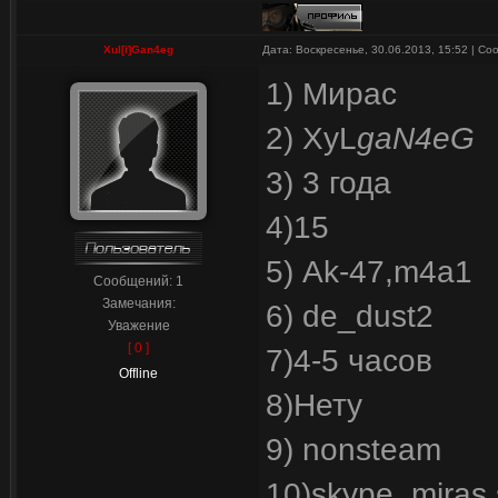
Xul[i]Gan4eg
Дата: Воскресенье, 30.06.2013, 15:52 | С
1) Мирас
2)
XyL
gaN4eG
3) 3 года
4)15
5) Ak-47,m4a1
Сообщений:
1
Замечания:
6) de_dust2
Уважение
[ 0 ]
7)4-5 часов
Offline
8)Нету
9) nonsteam
10)skype miras