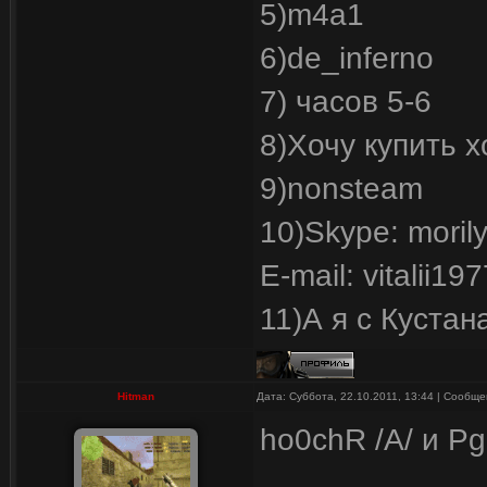
5)m4a1
6)de_inferno
7) часов 5-6
8)Хочу купить х
9)nonsteam
10)Skype: moril
E-mail: vitalii1
11)А я с Куста
Hitman
Дата: Суббота, 22.10.2011, 13:44 | Сообщ
ho0chR /A/ и P