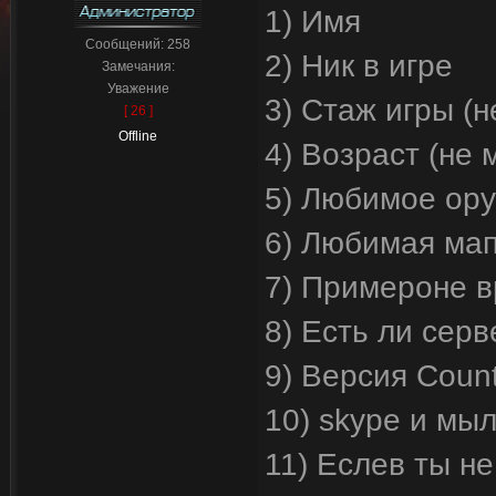
1) Имя
Сообщений:
258
2) Ник в игре
Замечания:
Уважение
3) Стаж игры (н
[ 26 ]
Offline
4) Возраст (не 
5) Любимое ор
6) Любимая ма
7) Примероне в
8) Есть ли сер
9) Версия Count
10) skype и мы
11) Еслев ты н