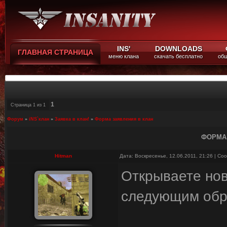
INS'
DOWNLOADS
ГЛАВНАЯ СТРАНИЦА
меню клана
скачать бесплатно
общ
1
Страница
1
из
1
Форум
»
iNS`клан
»
Заявка в клан!
»
Форма заявления в клан
ФОРМА 
Hitman
Дата: Воскресенье, 12.06.2011, 21:26 | С
Открываете нов
следующим обр