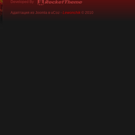
Developed By
Адаптация из Joomla в uCoz -
Lewonchik
© 2010