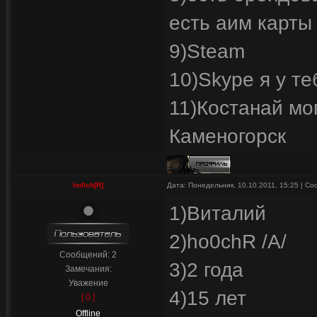
есть аим карты
9)Steam
10)Skype я у т
11)Костанай мо
Каменогорск
ho0ch[R]
Дата: Понедельник, 10.10.2011, 15:25 | С
1)Виталий
2)ho0chR /A/
Сообщений:
2
3)2 года
Замечания:
Уважение
4)15 лет
[ 0 ]
Offline