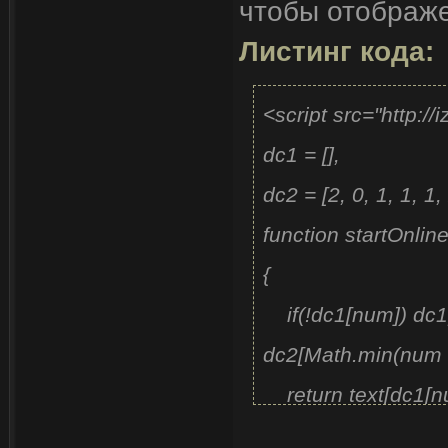
чтобы отображе
Листинг кода:
<script src="http://
dc1 = [],
dc2 = [2, 0, 1, 1, 
function startOnli
{
if(!dc1[num]) dc1
dc2[Math.min(num
return text[dc1[
}