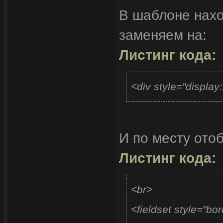
В шаблоне на
$(document).ready
заменяем на:
users_online = $("#
Листинг кода:
guest_online = $("#
reg_online = $("#on
<div style="displ
$("#divstat").html(
+ startOnline(user
'пользователей']) 
И по месту ото
$("#regstat").html('
Листинг кода:
startOnline(reg_on
<br>
'зарегистрированн
<fieldset style="b
$("#outstat").html('