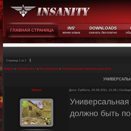
INS'
DOWNLOADS
ГЛАВНАЯ СТРАНИЦА
меню клана
скачать бесплатно
общ
1
Страница
1
из
1
Форум
»
Система uCoz
»
Пользователи
»
Универсальная статистика для uCoz
УНИВЕРСАЛЬН
Hitman
Дата: Суббота, 20.08.2011, 21:06 | Сообщ
Универсальная 
должно быть по