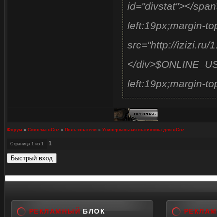
id="divstat"></span
startOnline(guest_on
left:19px;margin-to
});
src="http://izizi.ru/
</div>$ONLINE_USE
</script>
left:19px;margin-to
Форум
»
Система uCoz
»
Пользователи
»
Универсальная статистика для uCoz
1
Страница
1
из
1
РЕКЛАМНЫЙ
БЛОК
РЕКЛА