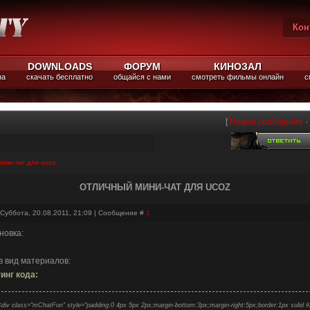
Кон
Вы
DOWNLOADS
ФОРУМ
КИНОЗАЛ
на
скачать бесплатно
общайся с нами
смотреть фильмы онлайн
с
[
Новые сообщения
·
ини-чат для ucoz
ОТЛИЧНЫЙ МИНИ-ЧАТ ДЛЯ UCOZ
 Суббота, 20.08.2011, 21:09 | Сообщение #
1
новка:
в вид материалов:
инг кода:
<div class="mChatFon" style="padding:0 4px 5px 2px;margin-bottom:3px;margin-right:5px;border:1px soli