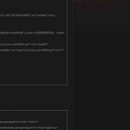
URL$" title="$USERNAME$" rel="nofollow"><img
>
tById('mchatMsgF').value+='[b]$NAME$[/b], ';return
/s12.ucoz.net/t/955/e.gif"></a><?endif?>
middle" src="http://s12.ucoz.net/t/955/h.gif"></a><?
 авторизация</a></div><?else?>
я необходима авторизация</a><?else?>Доступ