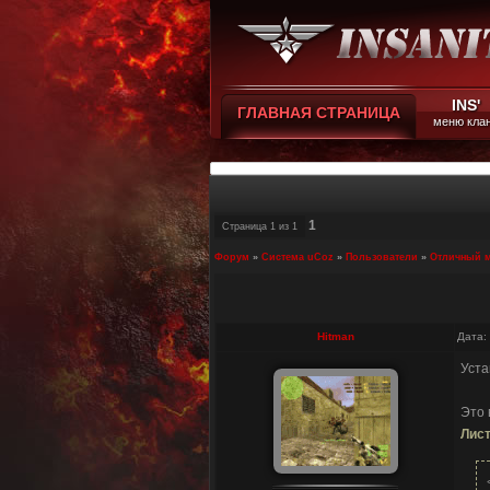
INS'
ГЛАВНАЯ СТРАНИЦА
меню кла
1
Страница
1
из
1
Форум
»
Система uCoz
»
Пользователи
»
Отличный м
Hitman
Дата:
Уста
Это 
Лист