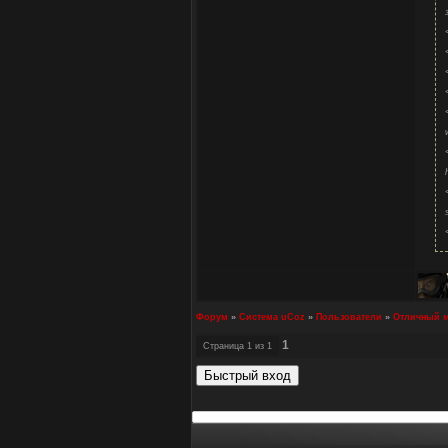
Форум
»
Система uCoz
»
Пользователи
»
Отличный м
1
Страница
1
из
1