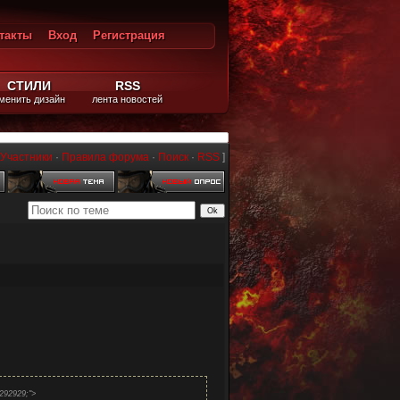
такты
Вход
Регистрация
ход
СТИЛИ
RSS
менить дизайн
лента новостей
Участники
·
Правила форума
·
Поиск
·
RSS
]
d #292929;">