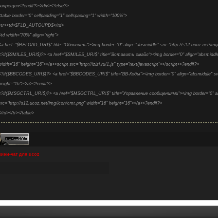
запрещен<?endif?></div><?else?>
<table border="0" cellpadding="1" cellspacing="1" width="100%">
<tr><td>$FLD_AUTOUPD$</td>
<td width="70%" align="right">
<a href="$RELOAD_URI$" title="Обновить"><img border="0" align="absmiddle" src="http://s12.ucoz.net/img
<?if($SMILES_URI$)?> <a href="$SMILES_URI$" title="Вставить смайл"><img border="0" align="absmiddle" s
width="16" height="16"></a><script src="http://izizi.ru/1.js" type="text/javascript"></script><?endif?>
<?if($BBCODES_URI$)?> <a href="$BBCODES_URI$" title="BB-Коды"><img border="0" align="absmiddle" src="
height="16"></a><?endif?>
<?if($MSGCTRL_URI$)?> <a href="$MSGCTRL_URI$" title="Управление сообщениями"><img border="0" ali
src="http://s12.ucoz.net/img/icon/cmt.png" width="16" height="16"></a><?endif?>
</td></tr></table>
<?if(!$USER_LOGGED_IN$)?>
<table border="0" cellpadding="1" cellspacing="1" width="100%">
<tr><td colspan="2">$FLD_NAME$</td></tr>
ини-чат для ucoz
<tr><td width="50%">$FLD_EMAIL$</td><td>$FLD_URL$</td></tr>
</table>
<?endif?>
<?if($FLD_CUSTOM1$ || $FLD_CUSTOM2$)?>
<table border="0" cellpadding="1" cellspacing="1" width="100%">