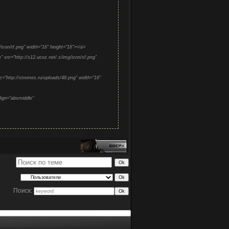
/icon/tf.png" width="16" height="16"></a>
rc="http://s12.ucoz.net/.s/img/icon/sf.png"
http://xtremes.ru/uploads/48.png" width="16"
gn="absmiddle"
Поиск: