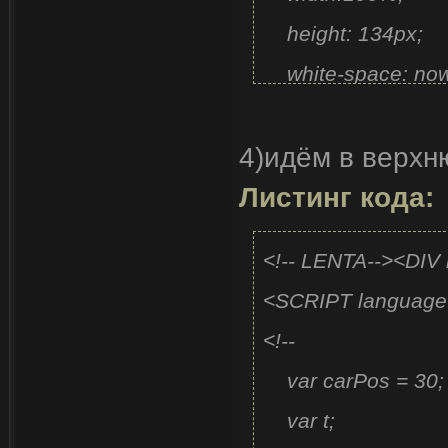
height: 134px;
white-space: n
position:relativ
4)идём в верхн
overflow: hidd
Листинг кода:
border-top: soli
border-bottom: s
<!-- LENTA--><DIV
}
<SCRIPT language
#lenta DIV { positi
<!--
#lenta .left, #lenta
var carPos = 3
display:block; heig
var t;
filter:alpha(opacit