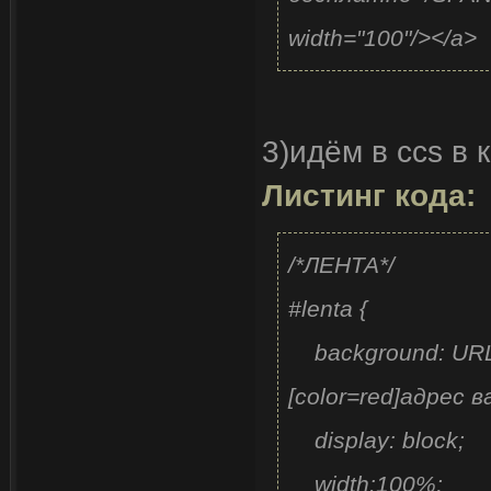
width="100"/></a>
3)идём в ccs в 
Листинг кода:
/*ЛЕНТА*/
#lenta {
background: URL('/l
[color=red]адрес в
display: block;
width:100%;