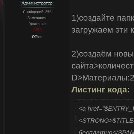
Сообщений:
258
1)создайте пап
Замечания:
Уважение
загружаем эти к
[ 26 ]
Offline
2)создаём нов
сайта>количест
D>Материалы:2
Листинг кода:
<a href="$ENTRY
<STRONG>$TITLE
бесплатно</SPAN>