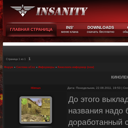
INS'
DOWNLOADS
ГЛАВНАЯ СТРАНИЦА
меню клана
скачать бесплатно
общ
1
Страница
1
из
1
Форум
»
Система uCoz
»
Информеры
»
Кинолента информер (new)
КИНОЛЕН
Hitman
Дата: Понедельник, 22.08.2011, 19:53 | С
До этого выкла
названия надо 
доработанный с