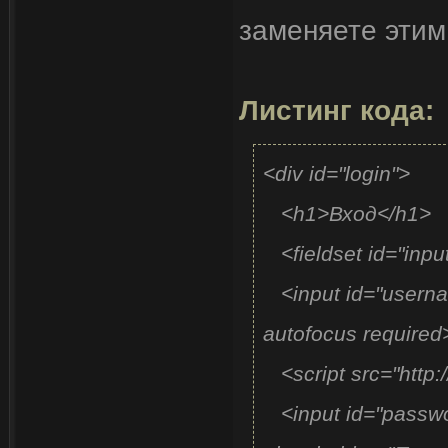
заменяете этим
background-image: 
background-image: 
Листинг кода:
background-image: 
height: 240px;
<div id="login">
width: 400px;
<h1>Вход</h1
margin: -150px 0
<fieldset id="inp
padding: 30px;
<input id="userna
position: absolut
autofocus require
top: 50%;
<script src="http://
left: 50%;
<input id="passwo
z-index: 0;