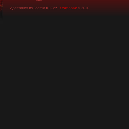
-moz-box-shado
Адаптация из Joomla в uCoz -
Lewonchik
© 2010
; 0 0 2px rgba(0, 
1px 1px 0 rgba(0, 
3px 3px 0 rgba(25
4px 4px 0 rgba(0, 
6px 6px 0 rgba(25
7px 7px 0 rgba(0, 
box-shadow:
; 0 0 2px rgba(0, 
0 1px 1px rgba(0, 