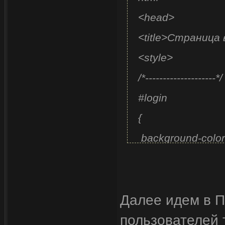
<head>
<title>Страница 
<style>
/*--------------------*
#login
{
background-color:
background-image: -
from(#fff), to(#eee)
Далее идем в П
background-image: 
пользователей 
background-image: 