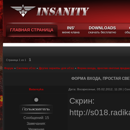
INS'
DOWNLOADS
ГЛАВНАЯ СТРАНИЦА
меню клана
скачать бесплатно
общ
1
Страница
1
из
1
Форум
»
Система uCoz
»
Другие скрипты для uCoz
»
Форма входа, простая светлая предна
ФОРМА ВХОДА, ПРОСТАЯ СВЕ
Batareyka
Дата: Воскресенье, 05.02.2012, 11:28 | С
Скрин:
http://s018.radi
Сообщений:
15
Замечания:
Уважение