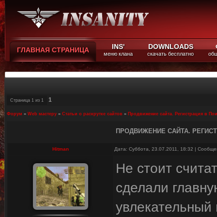
INS'
DOWNLOADS
ГЛАВНАЯ СТРАНИЦА
меню клана
скачать бесплатно
общ
1
Страница
1
из
1
Форум
»
Web мастеру
»
Статьи о раскрутке сайтов
»
Продвижение сайта. Регистрация в По
ПРОДВИЖЕНИЕ САЙТА. РЕГИС
Hitman
Дата: Суббота, 23.07.2011, 18:32 | Сообщ
He стоит считат
сделали главну
увлекательный 