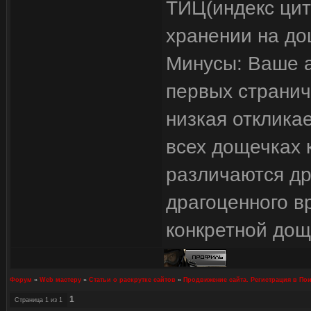
ТИЦ(индекс цит
хранении на до
Минусы: Ваше 
первых странич
низкая отклика
всех дощечках
различаются дру
драгоценного в
конкретной дощ
Форум
»
Web мастеру
»
Статьи о раскрутке сайтов
»
Продвижение сайта. Регистрация в По
1
Страница
1
из
1