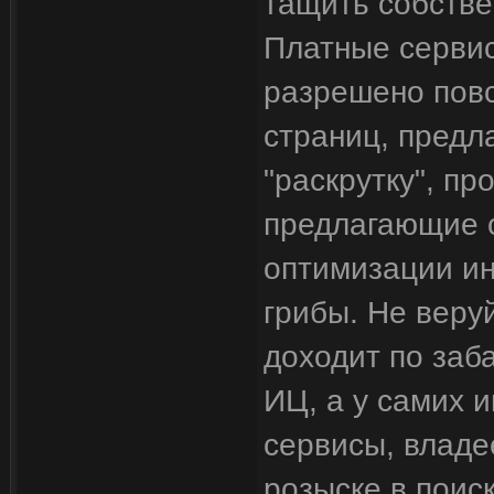
тащить собстве
Платные сервис
разрешено пов
страниц, предл
"раскрутку", п
предлагающие 
оптимизации инт
грибы. Не веру
доходит по заб
ИЦ, а у самих 
сервисы, владе
розыске в поиск