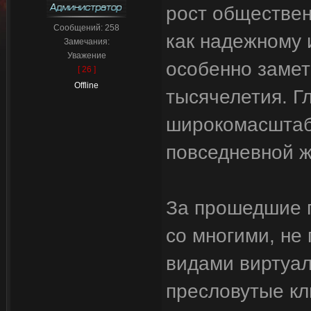
рост обществен
Сообщений:
258
как надежному 
Замечания:
Уважение
особенно замет
[ 26 ]
Offline
тысячелетия. Г
широкомасштабн
повседневной ж
За прошедшие г
со многими, не
видами виртуал
пресловутые кл