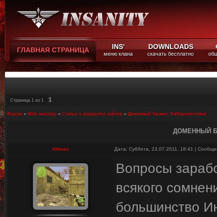
INS'
DOWNLOADS
ГЛАВНАЯ СТРАНИЦА
меню клана
скачать бесплатно
общ
1
Страница
1
из
1
Форум
»
Web мастеру
»
Статьи о раскрутке сайтов
»
Доменный бизнес: Киберсквоттинг.
ДОМЕННЫЙ Б
Hitman
Дата: Суббота, 23.07.2011, 18:41 | Сообщ
Вопросы зарабо
всякого сомнени
большинство И