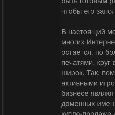
быть готовым р
чтобы его запо
В настоящий мо
многих Интерне
остается, по б
печатями, круг
широк. Так, по
активными игро
бизнесе являю
доменных имен
купле-продаже 