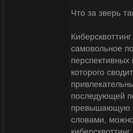
Что за зверь т
Киберсквоттинг 
самовольное по
перспективных 
которого своди
привлекательны
последующей п
превышающую и
словами, можно
киберсквоттинг 