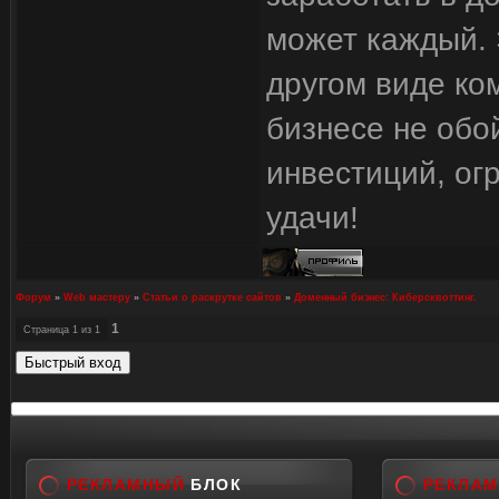
может каждый. 
другом виде ко
бизнесе не обо
инвестиций, ог
удачи!
Форум
»
Web мастеру
»
Статьи о раскрутке сайтов
»
Доменный бизнес: Киберсквоттинг.
1
Страница
1
из
1
РЕКЛАМНЫЙ
БЛОК
РЕКЛА