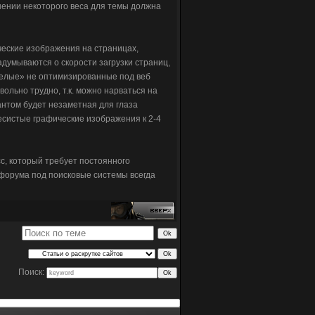
ышении некоторого веса для темы должна
еские изображения на страницах,
адумываются о скорости загрузки страниц,
желые» не оптимизированные под веб
ольно трудно, т.к. можно нарваться на
нтом будет незаметная для глаза
систые графические изображения к 2-4
сс, который требует постоянного
форума под поисковые системы всегда
Поиск: