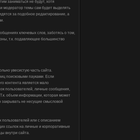
тим заниматься не будут, хотя
ли модератор темы сам будет выделять
идятся за подобное редактирование, а
и.
бщениях ключевых слов, заботясь о том,
езны, т.к. подавляющее большинство
льно увесистую часть сайта.
иц поисковыми пауками. Если
го контента является мало
сок пользователей, личные сообщения,
 Т.к. объем информации, которая может
о закрывать не несущие смысловой
х пользователей или с описанием
их ссылок на личные и корпоративные
цы внутри сайта.