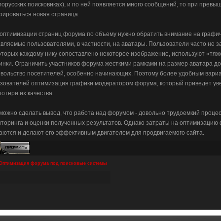
лорусских поисковиках), и по ней появляется много сообщений, то при прев
рироваться новая страница.
оптимизации страниц форума по объему нужно обратить внимание на графич
вляемые пользователями, в частности, на аватары. Пользователи часто не з
оторых каждому нику сопоставлено некоторое изображение, используют «тя
инки. Ограничить участников форума жесткими рамками на размер аватара дов
вольство посетителей, особенно начинающих. Поэтому более удобным вариа
зователей оптимизация графики модератором форума, который приведет уве
потери их качества.
, можно сделать вывод, что работа над форумом - довольно трудоемкий проце
торинга и оценки полученных результатов. Однако затраты на оптимизацию 
аются и делают его эффективным двигателем для продвигаемого сайта.
Оптимизация форума под поисковые системы