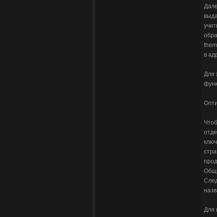
Дале
выда
учит
обра
them
в ад
Для 
функ
Опти
Чтоб
отде
ключ
стра
прод
Общи
След
назв
Для 