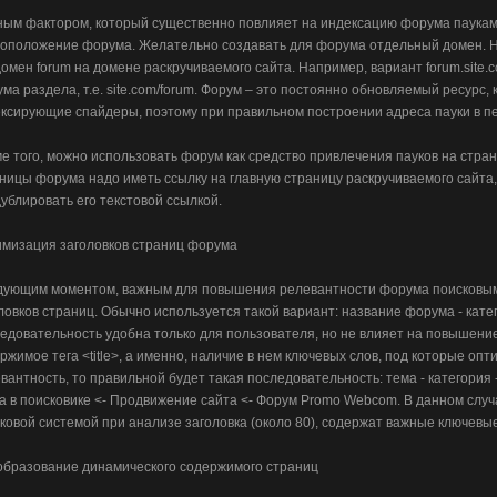
ым фактором, который существенно повлияет на индексацию форума паукам
оположение форума. Желательно создавать для форума отдельный домен. 
омен forum на домене раскручиваемого сайта. Например, вариант forum.site.
ма раздела, т.е. site.com/forum. Форум – это постоянно обновляемый ресурс
ксирующие спайдеры, поэтому при правильном построении адреса пауки в пе
е того, можно использовать форум как средство привлечения пауков на стран
ницы форума надо иметь ссылку на главную страницу раскручиваемого сайта,
ублировать его текстовой ссылкой.
мизация заголовков страниц форума
ующим моментом, важным для повышения релевантности форума поисковым
ловков страниц. Обычно используется такой вариант: название форума - кате
едовательность удобна только для пользователя, но не влияет на повышение
ржимое тега <title>, а именно, наличие в нем ключевых слов, под которые о
вантность, то правильной будет такая последовательность: тема - категори
а в поисковике <- Продвижение сайта <- Форум Promo Webcom. В данном случ
ковой системой при анализе заголовка (около 80), содержат важные ключевые
бразование динамического содержимого страниц