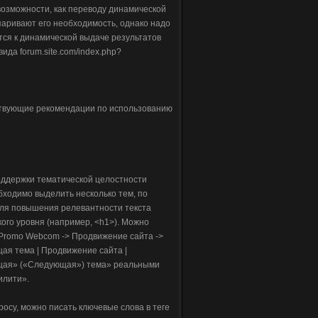
озможности, как переводу динамической
паривают его необходимость, однако надо
тся к динамической выдаче результатов
да forum.site.com/index.php?
ствующие рекомендации по использованию
оддержки тематической целостности
бходимо выделить несколько тем, по
Для повышения релевантности текста
кого уровня (например, <h1>). Можно
 Promo Webcom -> Продвижение сайта ->
ая тема | Продвижение сайта |
ущая» («Следующая») тема» реальными
илити».
су, можно писать ключевые слова в теге