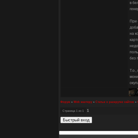
в бе
гене
При 
доба
на к
карт
недо
поль
без 
Т.о.
мони
окуп
Форум
»
Web мастеру
»
Статьи о раскрутке сайтов
»
1
Страница
1
из
1