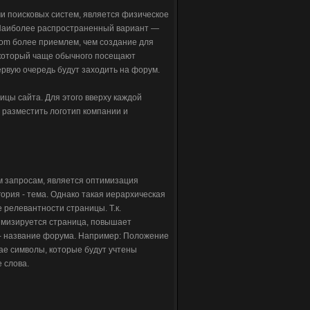
и поисковых систем, является физическое
Наиболее распространенный вариант —
com более приемлем, чем создание для
, который чаще обычного посещают
рвую очередь будут заходить на форум.
ицы сайта. Для этого вверху каждой
 разместить логотип компании и
 запросам, является оптимизация
гория - тема. Однако такая иерархическая
 релевантности страницы. Т.к.
птимизируется страница, повышает
я - название форума. Например: Положение
ае символы, которые будут учтены
 слова.