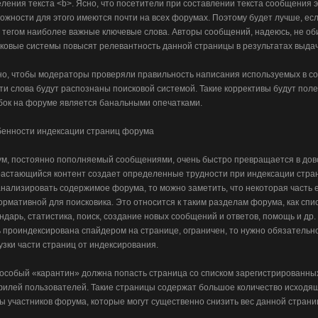
ления текста <b>. Ясно, что посетители при составлении текста сообщения э
ожности для этого имеются почти на всех форумах. Поэтому будет лучше, ес
 тегом наиболее важные ключевые слова. Авторы сообщений, надеюсь, не об
ковые системы повысят релевантность данной страницы в результатах выдач
о, чтобы модераторы проверяли правильность написания используемых в соо
эти слова будут распознаны поисковой системой. Такие коррективы будут пол
ок на форуме является банальными опечатками.
енности индексации страниц форума
м, постоянно пополняемый сообщениями, очень быстро превращается в дово
астающийся контент создает определенные трудности при индексации стран
нализировать содержимое форума, то можно заметить, что некоторая часть е
рмативной для поисковика. Это относится к таким разделам форума, как спи
ндарь, статистика, поиск, создание новых сообщений и ответов, помощь и др.
 проиндексирована спайдером на странице, ограничен, то нужно обязательн
узки части страниц от индексирования.
особый «карантин» должна попасть страница со списком зарегистрированны
илей пользователей. Такие страницы содержат большое количество исходящ
ы участников форума, которые могут существенно снизить вес данной страни