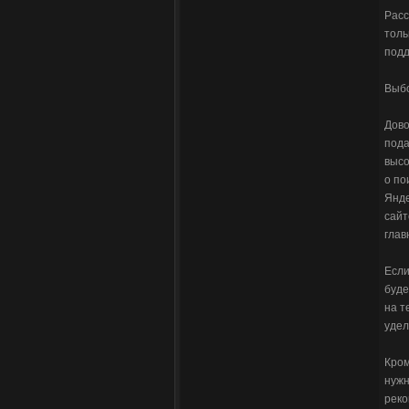
Расс
толь
подд
Выб
Дово
пода
высо
о по
Янде
сайт
глав
Если
буде
на т
удел
Кром
нужн
реко