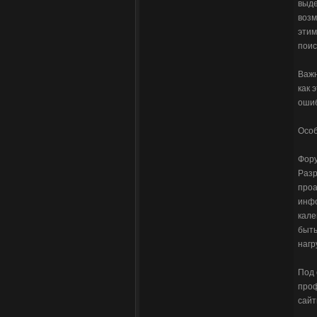
выде
возм
этим
поис
Важн
как 
ошиб
Особ
Фору
Разр
проа
инфо
кале
быть
нагр
Под 
проф
сайт