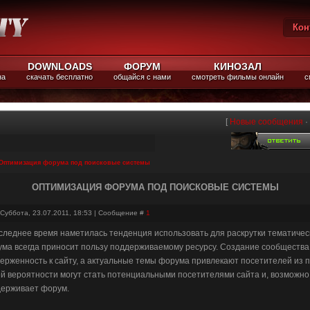
Кон
Вы
DOWNLOADS
ФОРУМ
КИНОЗАЛ
на
скачать бесплатно
общайся с нами
смотреть фильмы онлайн
с
[
Новые сообщения
·
Оптимизация форума под поисковые системы
ОПТИМИЗАЦИЯ ФОРУМА ПОД ПОИСКОВЫЕ СИСТЕМЫ
 Суббота, 23.07.2011, 18:53 | Сообщение #
1
следнее время наметилась тенденция использовать для раскрутки тематичес
ма всегда приносит пользу поддерживаемому ресурсу. Создание сообществ
ерженность к сайту, а актуальные темы форума привлекают посетителей из 
й вероятности могут стать потенциальными посетителями сайта и, возможно
ерживает форум.