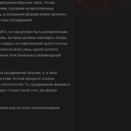
 форумом обратная связь. Чтобы
стями, ссылками на выполненные
ь, в сообщения форума можно включать
нтную обсуждаемой.
йта, он сам должен быть раскрученным,
емы, которые должны порождать споры,
о следить за тематической целостностью
касаются всего лишь одного аспекта
юдение этих банальных рекомендаций
на продвижение форума, и, в свою
истемы. В этом процессе особые
 посетителей. Т.к. продвижение форума в
ует только после того, как форум
ором еще на этапе проектирования