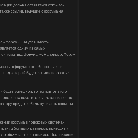
дексации должна оставаться открытой
 также ссылки, ведущие с форума на
ос «форум». Безуспешность
 является одним из самых
 о <тематика форума>». Например, Форум
ысяч и «форум про» - более тысячи
са, под который будет оптимизироваться
» будет успешной, то пользы от этого
 нецелевых посетителей, которые попав
ератору придется большую часть времени
ении форума в поисковых системах,
траниц больших размеров, приводят к
тивно обсуждается (например,Продвижение