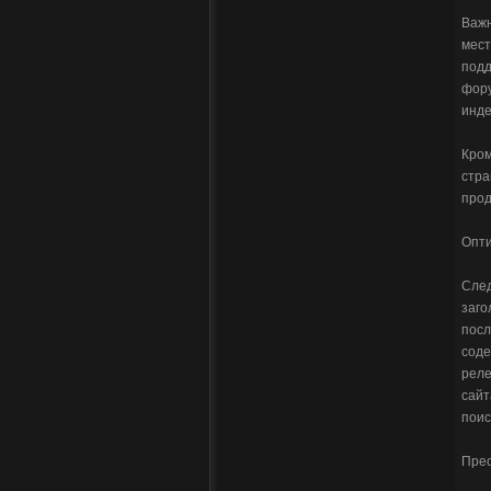
Важн
мест
подд
фору
инде
Кром
стра
прод
Опти
След
заго
посл
соде
реле
сайт
поис
Прео