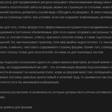
ую роль для продвигаемого ресурса оказывает обеспечиваемая между ним и
лекать посетителей сайта на форум, можно на страницах со статьями, ново
анией проекты добавлять ссылки вида «Обсудить на форуме». В свою очеред
ки на страницы сайта, при условии, если они содержат информацию, релева
ко для того, чтобы форум стал эффективным инструментом в продвижении са
щаемым и постоянно обновляемым. Для этого нужно создавать актуальные т
осы, и, соответственно, ответы, пресекать попытки спама, а также тщательн
щений. Но, как показывает практика, этих мер крайне недостаточно, т.к. они 
рутки, а именно, текстового содержимого страниц форума. Кроме того, собл
есет пользу только для посетителей, но никак не для поисковых систем.
, мы подошли к осознанию одного из самых важных факторов, который влияет 
едь, на поддерживаемый им сайт - это оптимизация форума под поисковые с
ности возникают на начальном этапе, когда на форуме мало тем, сообщений и
ковых системах довольно кропотливый и нелегкий труд, то заниматься им след
лнится хотя бы минимумом информации.
начала рассмотрим те возможности, которые должны быть учтены оптимизат
ума.
ор домена для форума