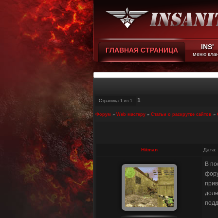
INS'
ГЛАВНАЯ СТРАНИЦА
меню кла
1
Страница
1
из
1
Форум
»
Web мастеру
»
Статьи о раскрутке сайтов
»
Hitman
Дата:
В по
фору
прив
доле
подд