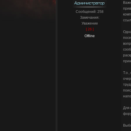
Важн
прив
Сообщений:
258
комп
Замечания:
ссыл
Уважение
[ 26 ]
Одна
Offline
посе
вопр
сооб
раск
прин
Т.о.
очер
труд
поис
напо
Для 
фор
Выб