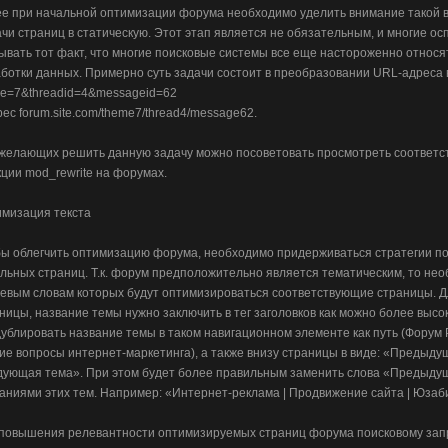
е при начальной оптимизации форума необходимо уделить внимание такой в
чи страниц в статическую. Этот этап является не обязательным, и многие ос
ывать тот факт, что многие поисковые системы все еще настороженно относя
ботки данных. Примерно суть задачи состоит в преобразовании URL-адреса ви
e=7&threadid=4&messageid=62
рес forum.site.com/theme7/thread4/message62.
желающих решить данную задачу можно посоветовать просмотреть соответ
ции mod_rewrite на форумах.
мизация текста
ы облегчить оптимизацию форума, необходимо придерживаться стратегии п
льных страниц. Т.к. форум предположительно является тематическим, то нео
евым словам которых будут оптимизироваться соответствующие страницы. 
ницы, название темы нужно заключить в тег заголовков как можно более высо
ублировать название темы в таком навигационном элементе как путь (Форум
е вопросы интернет-маркетинга), а также внизу страницы в виде: «Предыдущ
ующая тема». При этом будет более правильным заменить слова «Предыд
аниями этих тем. Например: «Интернет-реклама | Продвижение сайта | Юзаб
повышения релевантности оптимизируемых страниц форума поисковому запро