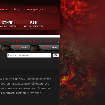
такты
Вход
Регистрация
ход
СТИЛИ
RSS
менить дизайн
лента новостей
Участники
·
Правила форума
·
Поиск
·
RSS
]
ких сайтов форумы. Наличие на сайте
а постоянных посетителей формирует
поисковых систем, которые с большой
, клиентами компании, которая