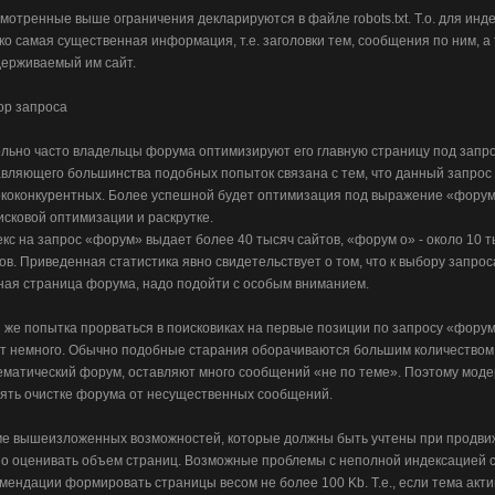
мотренные выше ограничения декларируются в файле robots.txt. Т.о. для ин
ко самая существенная информация, т.е. заголовки тем, сообщения по ним, а
ерживаемый им сайт.
ор запроса
льно часто владельцы форума оптимизируют его главную страницу под запр
вляющего большинства подобных попыток связана с тем, что данный запрос
коконкурентных. Более успешной будет оптимизация под выражение «форум
исковой оптимизации и раскрутке.
кс на запрос «форум» выдает более 40 тысяч сайтов, «форум о» - около 10 т
ов. Приведенная статистика явно свидетельствует о том, что к выбору запро
ная страница форума, надо подойти с особым вниманием.
 же попытка прорваться в поисковиках на первые позиции по запросу «форум
т немного. Обычно подобные старания оборачиваются большим количеством
ематический форум, оставляют много сообщений «не по теме». Поэтому мод
ять очистке форума от несущественных сообщений.
е вышеизложенных возможностей, которые должны быть учтены при продвиж
о оценивать объем страниц. Возможные проблемы с неполной индексацией с
мендации формировать страницы весом не более 100 Kb. Т.е., если тема ак