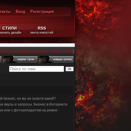
такты
Вход
Регистрация
ход
СТИЛИ
RSS
менить дизайн
лента новостей
Участники
·
Правила форума
·
Поиск
·
RSS
]
й бизнес, но вы не знаете какой?
ые вкусы и запросы. Бизнес в Интернете
ках или с фотоаппаратом на ремне -