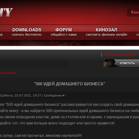
Кон
Вы
DOWNLOADS
ФОРУМ
КИНОЗАЛ
на
скачать бесплатно
общайся с нами
смотреть фильмы онлайн
с
[
Новые сообщения
·
го бизнеса"
"500 ИДЕЙ ДОМАШНЕГО БИЗНЕСА"
 Суббота, 23.07.2011, 19:27 | Сообщение #
1
иге "500 идей домашнего бизнеса" рассматривается как создать свой домашни
ойте книгу - и вы найдете 500 оригинальных идей домашнего бизнеса на люб
на своем огородном участке, дома за столом или в гараже, с карандашом в ру
райте тот, что вам больше всего подходит или просто нравится!
а супер, сам её прочитал, многому научился!!!!