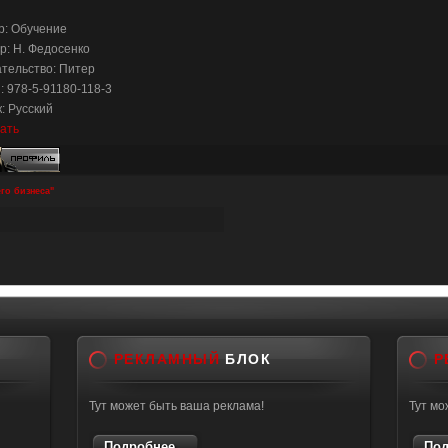
: Обучение
р: Н. Федосенко
тельство: Питер
: 978-5-91180-118-3
: Русский
ать
го бизнеса"
РЕКЛАМНЫЙ
БЛОК
Р
Тут может быть ваша реклама!
Тут мо
Подробнее...
Под