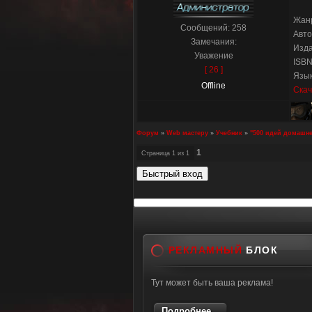
Жанр
Сообщений:
258
Авто
Замечания:
Изда
Уважение
ISBN
[ 26 ]
Язык
Offline
Скач
Форум
»
Web мастеру
»
Учебник
»
"500 идей домашне
1
Страница
1
из
1
РЕКЛАМНЫЙ
БЛОК
Тут может быть ваша реклама!
Подробнее...