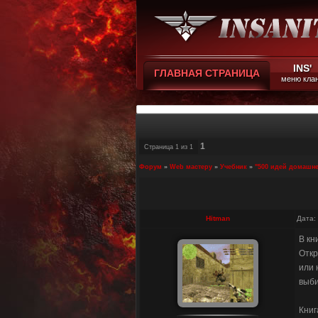
INS'
ГЛАВНАЯ СТРАНИЦА
меню кла
1
Страница
1
из
1
Форум
»
Web мастеру
»
Учебник
»
"500 идей домашне
Hitman
Дата:
В кн
Откр
или 
выби
Книг