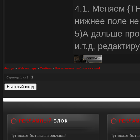
4.1. Меняем {TH
нижнее поле не
5)А дальше про
и.т.д, редактир
Форум
»
Web мастеру
»
Учебник
»
Как поменять шаблон на юкоз!
1
Страница
1
из
1
РЕКЛАМНЫЙ
БЛОК
РЕКЛА
Тут может быть ваша реклама!
Тут может быть