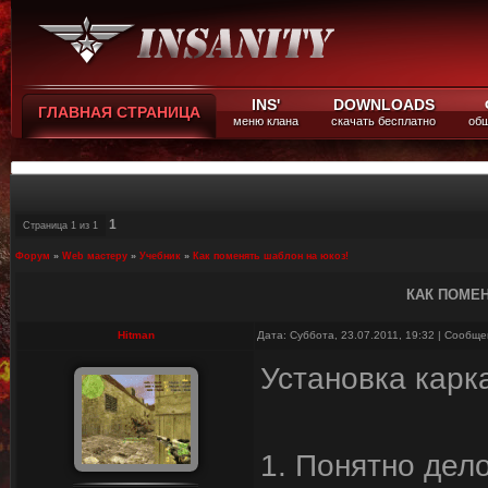
INS'
DOWNLOADS
ГЛАВНАЯ СТРАНИЦА
меню клана
скачать бесплатно
общ
1
Страница
1
из
1
Форум
»
Web мастеру
»
Учебник
»
Как поменять шаблон на юкоз!
КАК ПОМЕ
Hitman
Дата: Суббота, 23.07.2011, 19:32 | Сообщ
Установка карк
1. Понятно дело