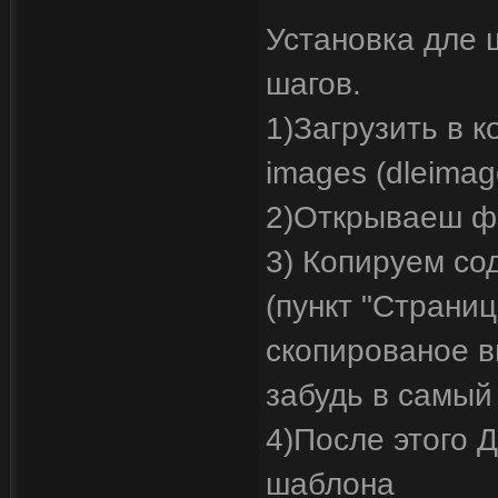
Установка дле 
шагов.
1)Загрузить в к
images (dleimag
2)Открываеш фа
3) Копируем со
(пункт "Страниц
скопированое вм
забудь в самы
4)После этого 
шаблона