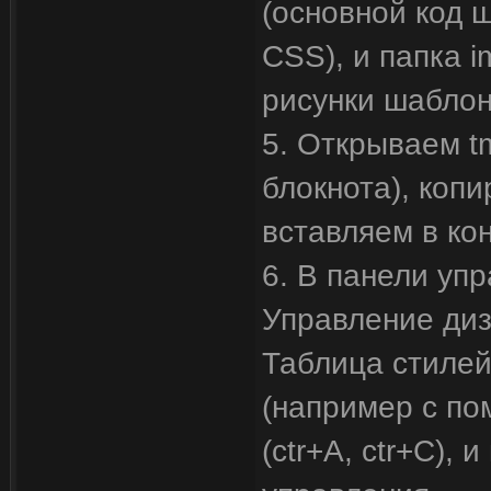
(основной код ш
CSS), и папка 
рисунки шаблон
5. Открываем t
блокнота), копир
вставляем в ко
6. В панели уп
Управление ди
Таблица стилей
(например с по
(ctr+A, ctr+C),