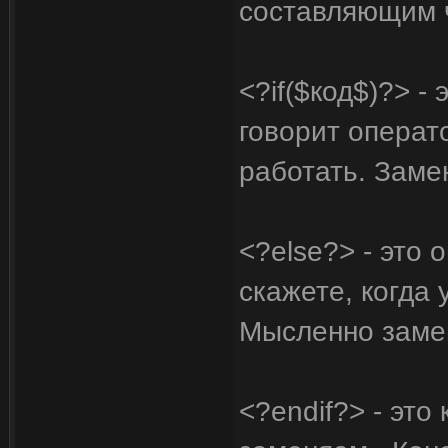
составляющим ч
<?if($код$)?> - 
говорит операт
работать. Заме
<?else?> - это 
скажете, когда
Мысленно заме
<?endif?> - это