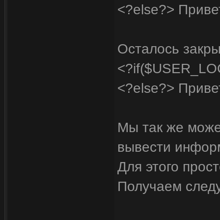
<?else?> Привет
Осталось закры
<?if($USER_L
<?else?> Привет
Мы так же може
вывести инфор
Для этого прос
Получаем след