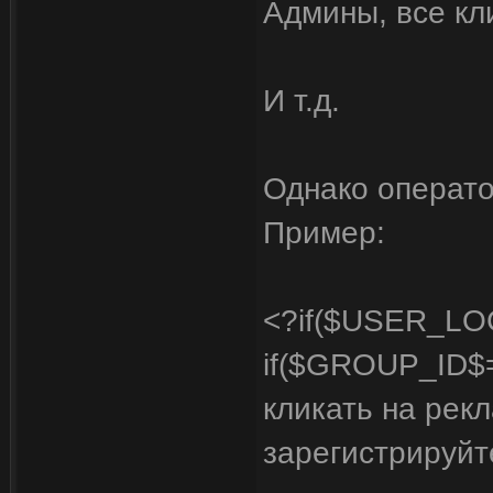
Админы, все кл
И т.д.
Однако операто
Пример:
<?if($USER_LO
if($GROUP_ID$
кликать на рек
зарегистрируйт