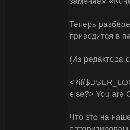
заменяем «Кон
Теперь разбере
приводится в п
(Из редактора 
<?if($USER_LO
else?> You are 
Что это на наш
авторизированн