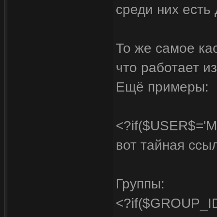
среди них есть 
То же самое кас
что работает из
Ещё примеры:
<?if($USER$='Mi
вот тайная ссы
Группы:
<?if($GROUP_I