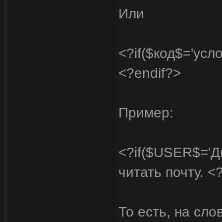
Или
<?if($код$='усл
<?endif?>
Пример:
<?if($USER$='Д
читать почту. <
То есть, на сл