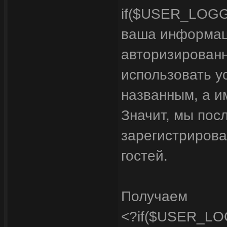
if($USER_LOGGE
ваша информац
авторизирован
использовать у
названным, а им
Значит, мы пос
зарегистриров
гостей.
Получаем
<?if($USER_L