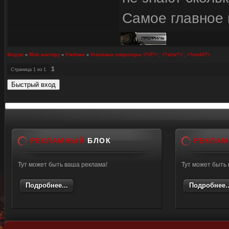
Самое главное 
Форум
»
Web мастеру
»
Учебник
»
Условные операторы <?if?> , <?else?> , <?endif?>
1
Страница
1
из
1
РЕКЛАМНЫЙ
БЛОК
РЕКЛА
Тут может быть ваша реклама!
Тут может быть
Подробнее...
Подробнее..