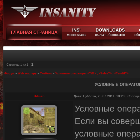
INS'
DOWNLOADS
ГЛАВНАЯ СТРАНИЦА
меню клана
скачать бесплатно
общ
1
Страница
1
из
1
Форум
»
Web мастеру
»
Учебник
»
Условные операторы <?if?> , <?else?> , <?endif?>
УСЛОВНЫЕ ОПЕРАТОРЫ
Hitman
Дата: Суббота, 23.07.2011, 19:23 | Сообщ
Условные опера
Если вы соверш
условные опер