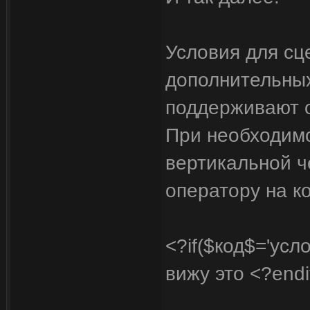
Условия для с
дополнительных
поддерживают о
При необходим
вертикальной ч
оператору на к
<?if($код$='усл
вижу это <?endi