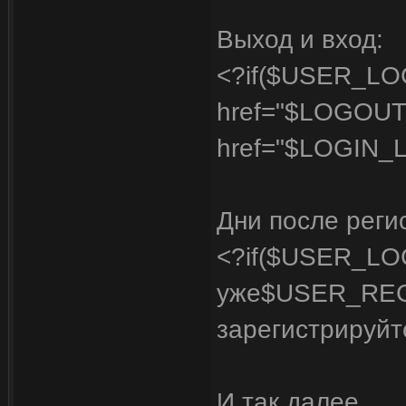
Выход и вход:
<?if($USER_LO
href="$LOGOUT
href="$LOGIN_L
Дни после реги
<?if($USER_LO
уже$USER_REG_
зарегистрируйт
И так далее.