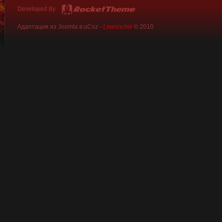
Developed By
Адаптация из Joomla в uCoz -
Lewonchik
© 2010