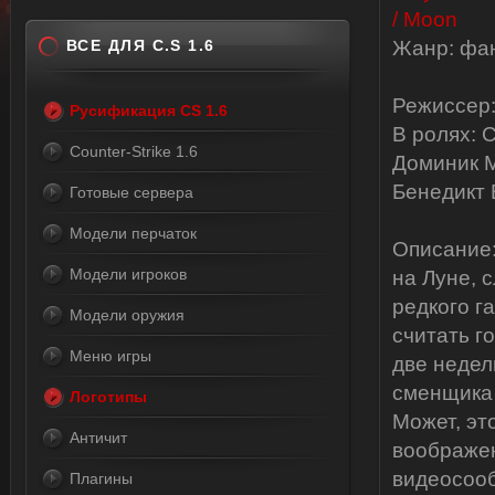
ВСЕ ДЛЯ C.S 1.6
Жанр: фан
Режиссер:
Русификация CS 1.6
В ролях: 
Counter-Strike 1.6
Доминик М
Бенедикт 
Готовые сервера
Модели перчаток
Описание:
Модели игроков
на Луне, 
редкого г
Модели оружия
считать г
Меню игры
две недел
сменщика 
Логотипы
Может, эт
Античит
воображен
видеосооб
Плагины