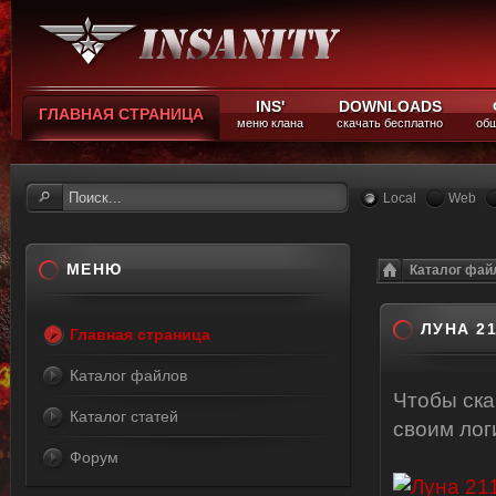
INS'
DOWNLOADS
ГЛАВНАЯ СТРАНИЦА
меню клана
скачать бесплатно
общ
Local
Web
МЕНЮ
Каталог фай
ЛУНА 21
Главная страница
Каталог файлов
Чтобы ск
Каталог статей
своим ло
Форум