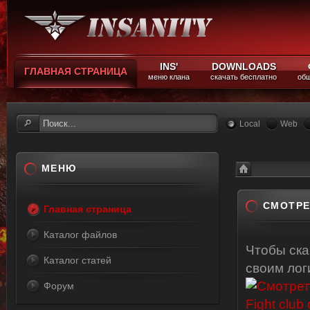
INS'
DOWNLOADS
ГЛАВНАЯ СТРАНИЦА
меню клана
скачать бесплатно
общ
Local
Web
МЕНЮ
Каталог файлов
СМОТРЕ
Главная страница
Каталог файлов
Чтобы ск
Каталог статей
своим ло
Форум