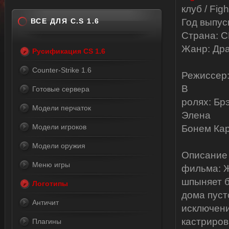
клуб / Fig
ВСЕ ДЛЯ C.S 1.6
Год выпус
Страна: 
Жанр: Дра
Русификация CS 1.6
Counter-Strike 1.6
Режиссер:
В
Готовые сервера
ролях: Брэ
Модели перчаток
Элена
Модели игроков
Бонем Карт
Модели оружия
Описание
Меню игры
фильма: Ж
шпыняет б
Логотипы
дома пусто
Античит
исключен
кастриров
Плагины