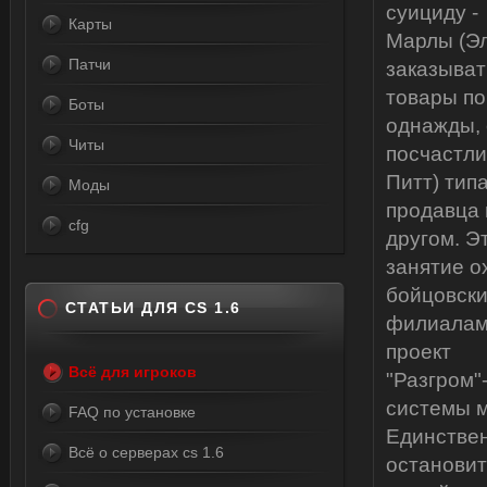
суициду -
Карты
Марлы (Эл
Патчи
заказыват
товары по
Боты
однажды,
Читы
посчастли
Питт) тип
Моды
продавца 
cfg
другом. Э
занятие о
бойцовски
СТАТЬИ ДЛЯ CS 1.6
филиалами
проект
Всё для игроков
"Разгром"
системы м
FAQ по установке
Единствен
Всё о серверах cs 1.6
остановить