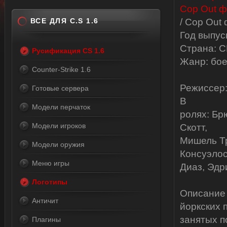
ВСЕ ДЛЯ C.S 1.6
/ Cop Out
Год выпус
Страна: С
Русификация CS 1.6
Жанр: бое
Counter-Strike 1.6
Режиссер:
Готовые сервера
В
Модели перчаток
ролях: Бр
Модели игроков
Скотт,
Мишель Тр
Модели оружия
Консуэлос
Меню игры
Диаз, Эдр
Логотипы
Описание 
Античит
йоркских 
занятых п
Плагины