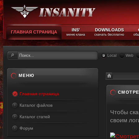
INS'
DOWNLOADS
ГЛАВНАЯ СТРАНИЦА
меню клана
скачать бесплатно
общ
Local
Web
МЕНЮ
Каталог файлов
Смотреть онлайн
СМОТРЕ
Главная страница
Каталог файлов
Чтобы ск
Каталог статей
своим ло
Форум