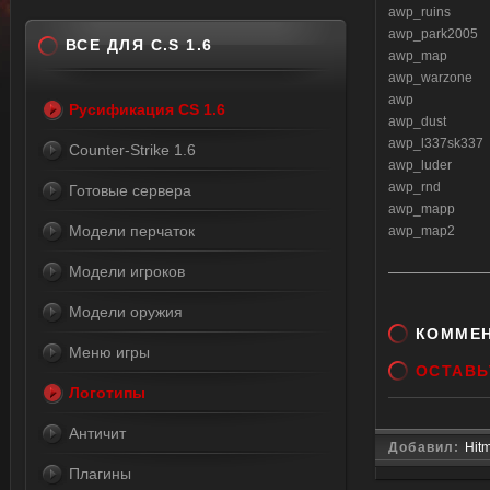
awp_ruins
awp_park2005
ВСЕ ДЛЯ C.S 1.6
awp_map
awp_warzone
awp
Русификация CS 1.6
awp_dust
awp_l337sk337
Counter-Strike 1.6
awp_luder
awp_rnd
Готовые сервера
awp_mapp
Модели перчаток
awp_map2
Модели игроков
Модели оружия
КОММЕ
Меню игры
ОСТАВЬ
Логотипы
Античит
Добавил:
Hit
Плагины