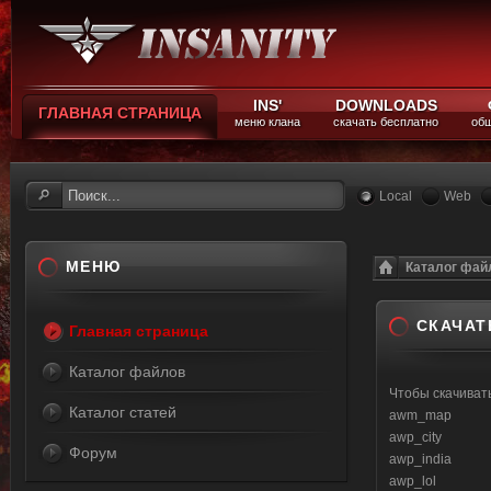
INS'
DOWNLOADS
ГЛАВНАЯ СТРАНИЦА
меню клана
скачать бесплатно
общ
Local
Web
МЕНЮ
Каталог фай
СКАЧАТЬ
Главная страница
Каталог файлов
Чтобы скачива
Каталог статей
awm_map
awp_city
Форум
awp_india
awp_lol