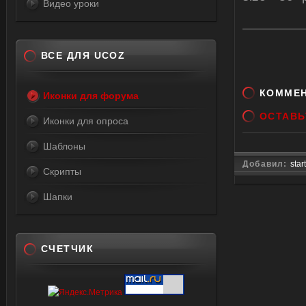
</for
Видео уроки
</div>
<script
$('div.
ВСЕ ДЛЯ UCOZ
for="Y
width:1
КОММЕ
Иконки для форума
name="
ОСТАВЬ
Иконки для опроса
$('div.
{if($('
Шаблоны
{window
Добавил:
star
Скрипты
locati
input.qu
Шапки
</scrip
src="ht
<script
СЧЕТЧИК
$('div.
for="G
width:1