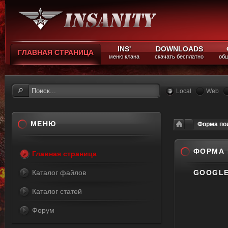
INS'
DOWNLOADS
ГЛАВНАЯ СТРАНИЦА
меню клана
скачать бесплатно
общ
Local
Web
МЕНЮ
Форма пои
ФОРМА 
Главная страница
Каталог файлов
GOOGL
Каталог статей
Форум