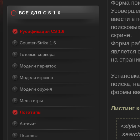
Форма по
Усоверше
ВСЕ ДЛЯ C.S 1.6
ввести в п
поисковых
Русификация CS 1.6
скрине.
Форма раб
Counter-Strike 1.6
является 
Готовые сервера
на страни
Модели перчаток
Установка
Модели игроков
поиска, н
Модели оружия
формы вво
Меню игры
Листинг к
Логотипы
Античит
<style
.searc
Плагины