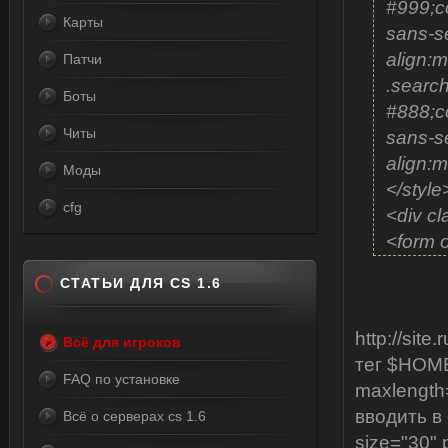
#999;co
Карты
sans-se
align:
Патчи
.searc
Боты
#888;co
Читы
sans-se
align:
Моды
</styl
cfg
<div c
<form 
style="
СТАТЬИ ДЛЯ CS 1.6
<div c
maxlen
http://sit
Всё для игроков
</div>
тег $HOME
<div c
FAQ по установке
maxlength
<input
вводить в
Всё о серверах cs 1.6
type="
size="30"