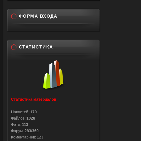
name="
$('div.
ФОРМА ВХОДА
{if($('
{windo
sitesea
СТАТИСТИКА
encode
input.qu
</scrip
Статистика материалов
Новостей:
170
Файлов:
1028
Фото:
113
Форум:
283/360
Коментариев:
123