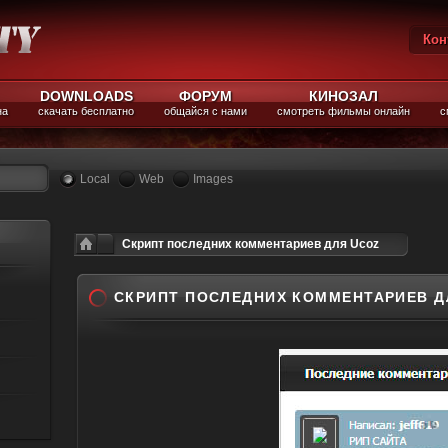
Кон
Вы
DOWNLOADS
ФОРУМ
КИНОЗАЛ
на
скачать бесплатно
общайся с нами
смотреть фильмы онлайн
с
Local
Web
Images
Скрипт последних комментариев для Ucoz
СКРИПТ ПОСЛЕДНИХ КОММЕНТАРИЕВ Д