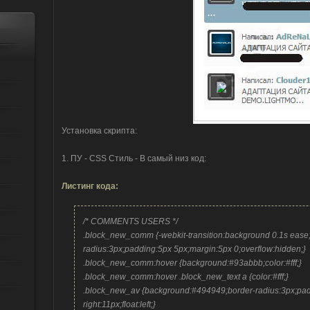
Установка скрипта:
1. ПУ - CSS Стиль - В самый низ код:
Листинг кода:
/* COMMENTS USERS */
.block_new_comm {-webkit-transition:background 0.1s ease;
radius:3px;padding:5px 5px;margin:5px 0;overflow:hidden;}
.block_new_comm:hover {background:#93abbb;color:#fff;}
.block_new_comm:hover .block_new_text a {color:#fff;}
.block_new_av {background:#494949;border-radius:3px;pad
right:11px;float:left;}