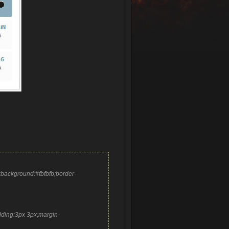
background:#fbfbfb;border-
ding:3px 3px;margin-