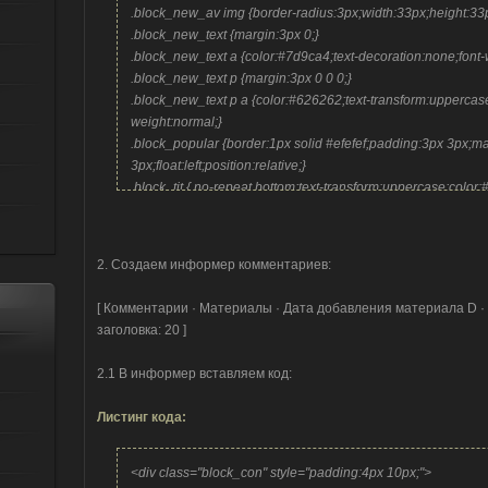
.block_new_av img {border-radius:3px;width:33px;height:33
.block_new_text {margin:3px 0;}
.block_new_text a {color:#7d9ca4;text-decoration:none;font-
.block_new_text p {margin:3px 0 0 0;}
.block_new_text p a {color:#626262;text-transform:uppercase
weight:normal;}
.block_popular {border:1px solid #efefef;padding:3px 3px;m
3px;float:left;position:relative;}
.block_tit { no-repeat bottom;text-transform:uppercase;color:
15px;}
/* ------- */
2. Создаем информер комментариев:
[ Комментарии · Материалы · Дата добавления материала D · 
заголовка: 20 ]
2.1 В информер вставляем код:
Листинг кода:
<div class="block_con" style="padding:4px 10px;">