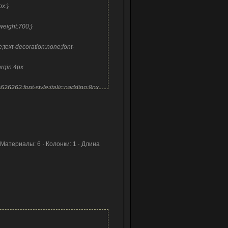
px:}
weight:700;}
;text-decoration:none;font-
argin:4px
#626262;font-style:italic;padding:8px
Материалы: 6 · Колонки: 1 · Длина