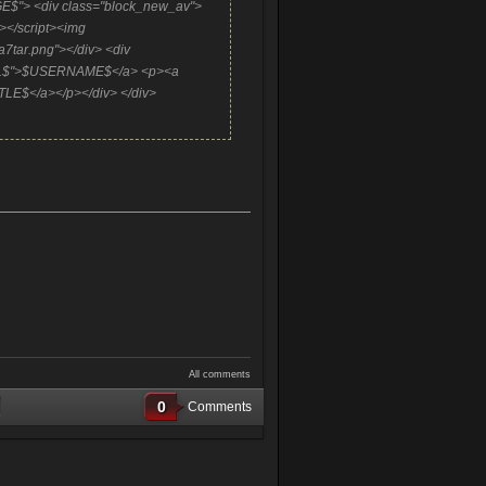
GE$"> <div class="block_new_av">
s"></script><img
a7tar.png
"></div> <div
URL$">$USERNAME$</a> <p><a
E$</a></p></div> </div>
All comments
0
Comments