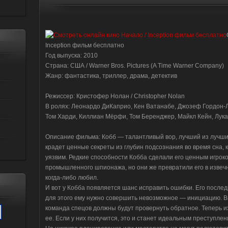
Inception фильм бесплатно
Год выпуска: 2010
Страна: США / Warner Bros. Pictures (A Time Warner Company)
Жанр: фантастика, триллер, драма, детектив
Режиссер: Кристофер Нолан / Christopher Nolan
В ролях: Леонардо ДиКаприо, Кен Ватанабе, Джозеф Гордон-
Том Харди, Киллиан Мёрфи, Том Беренджер, Майкл Кейн, Лукас
Описание фильма: Кобб — талантливый вор, лучший из лучших
крадет ценные секреты из глубин подсознания во время сна, 
уязвим. Редкие способности Кобба сделали его ценным игрок
промышленного шпионажа, но они же превратили его в извечно
когда-либо любил.
И вот у Кобба появляется шанс исправить ошибки. Его послед
для этого ему нужно совершить невозможное — инициацию. В
команда спецов должны будут провернуть обратное. Теперь их
ее. Если у них получится, это и станет идеальным преступлен