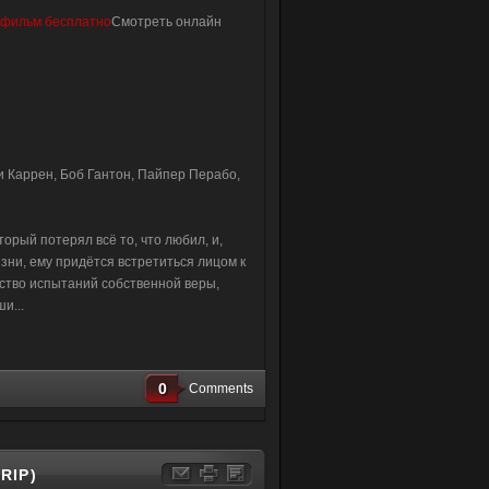
Смотреть онлайн
и Каррен, Боб Гантон, Пайпер Перабо,
рый потерял всё то, что любил, и,
зни, ему придётся встретиться лицом к
ство испытаний собственной веры,
и...
0
Comments
RIP)