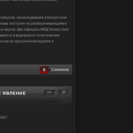
события, происходившие в Казахстане
фильма построен на разворачивающемся
ных кругов. Два офицера МВД Казахстана
ываются в водовороте политических
России на прогулочном корабле в
0
Comments
Е ЯВЛЕНИЕ
2007