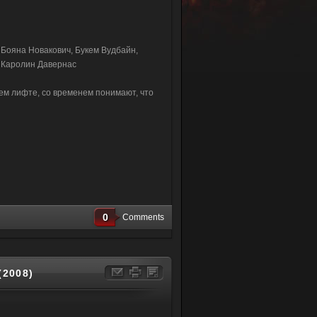
 Бояна Новакович, Букем Вудбайн,
 Каролин Давернас
ем лифте, со временем понимают, что
0
Comments
2008)