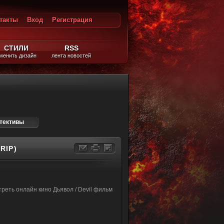
такты
Вход
Регистрация
ход
СТИЛИ
RSS
менить дизайн
лента новостей
тективы
RIP)
реть онлайн кино Дьявол / Devil фильм