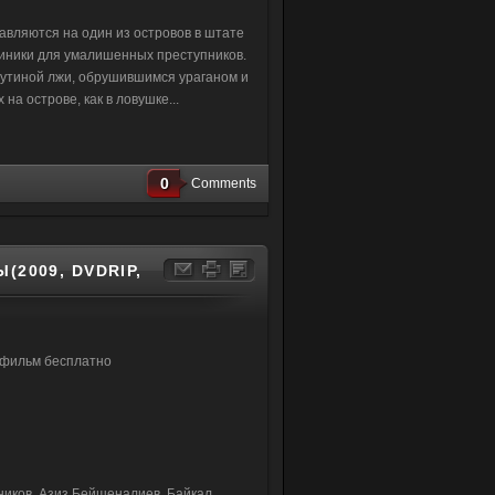
авляются на один из островов в штате
линики для умалишенных преступников.
аутиной лжи, обрушившимся ураганом и
а острове, как в ловушке...
0
Comments
2009, DVDRIP,
 фильм бесплатно
ников, Азиз Бейшеналиев, Байкал