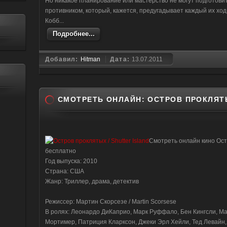
Но никакое планирование или мастерство не могут подготовит
противником, который, кажется, предугадывает каждый их ход.
Кобб...
Подробнее...
Добавил:
Hitman
Дата:
13.07.2011
СМОТРЕТЬ ОНЛАЙН: ОСТРОВ ПРОКЛЯТЫ
Смотреть онлайн кино Остр
бесплатно
Год выпуска: 2010
Страна: США
Жанр: Триллер, драма, детектив
Режиссер: Мартин Скорсезе / Martin Scorsese
В ролях: Леонардо ДиКаприо, Марк Руффало, Бен Кингсли, М
Мортимер, Патриция Кларксон, Джеки Эрл Хейли, Тед Левайн