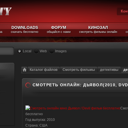
Кон
Вы
DOWNLOADS
ФОРУМ
КИНОЗАЛ
на
скачать бесплатно
общайся с нами
смотреть фильмы онлайн
с
Local
Web
Images
Каталог файлов
Смотреть фильмы
детективы
де
СМОТРЕТЬ ОНЛАЙН: ДЬЯВОЛ(2010, DVD
Смот
бесплатно
Год выпуска: 2010
Страна: США