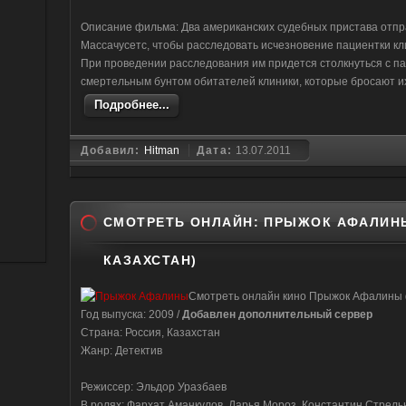
Описание фильма: Два американских судебных пристава отпр
Массачусетс, чтобы расследовать исчезновение пациентки к
При проведении расследования им придется столкнуться с п
смертельным бунтом обитателей клиники, которые бросают их н
Подробнее...
Добавил:
Hitman
Дата:
13.07.2011
СМОТРЕТЬ ОНЛАЙН: ПРЫЖОК АФАЛИНЫ(
КАЗАХСТАН)
Смотреть онлайн кино Прыжок Афалины
Год выпуска: 2009 /
Добавлен дополнительный сервер
Страна: Россия, Казахстан
Жанр: Детектив
Режиссер: Эльдор Уразбаев
В ролях: Фархат Аманкулов, Дарья Мороз, Константин Стрель