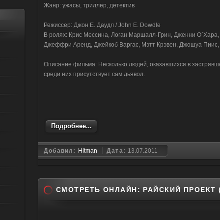
Жанр: ужасы, триллер, детектив
Режиссер: Джон Е. Даудл / John E. Dowdle
В ролях: Крис Мессина, Логан Маршалл-Грин, Дженни О`Хара,
Джеффри Аренд, Джейкоб Варгас, Мэтт Крэвен, Джошуа Пиис,
Описание фильма: Несколько людей, оказавшихся в застрявш
среди них присутствует сам дьявол.
Подробнее...
Добавил:
Hitman
Дата:
13.07.2011
СМОТРЕТЬ ОНЛАЙН: РАЙСКИЙ ПРОЕКТ (