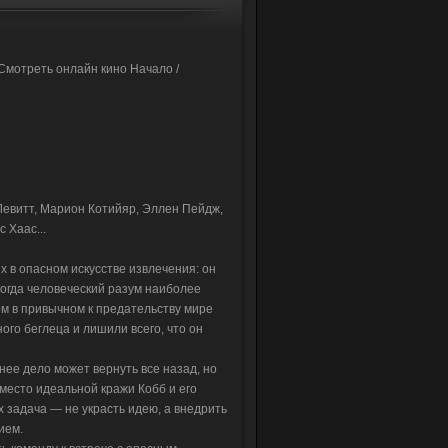
Смотреть онлайн кино Начало /
Левитт, Марион Котийяр, Эллен Пейдж,
 Хаас...
 в опасном искусстве извлечения: он
когда человеческий разум наиболее
ом в привычном к предательству мире
го беглеца и лишили всего, что он
нее дело может вернуть все назад, но
место идеальной кражи Кобб и его
 задача — не украсть идею, а внедрить
ием.