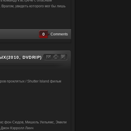
ь команду к встрече с опасным
 Врагом, увидеть которого мог бы лишь
0
Comments
Х(2010, DVDRIP)
ов проклятых / Shutter Island фильм
акс фон Сюдов, Мишель Уильямс, Эмили
, Джон Кэрролл Линч