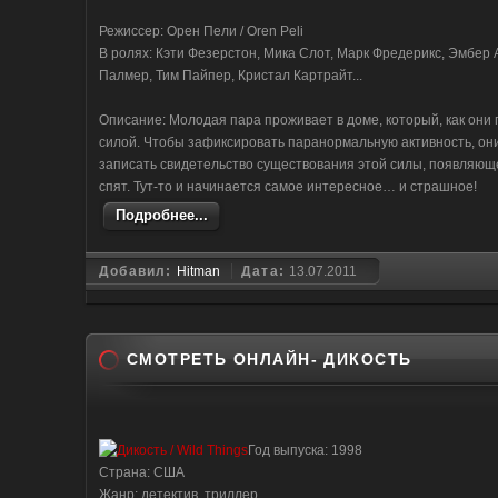
Режиссер: Орен Пели / Oren Peli
В ролях: Кэти Фезерстон, Мика Слот, Марк Фредерикс, Эмбер
Палмер, Тим Пайпер, Кристал Картрайт...
Описание: Молодая пара проживает в доме, который, как они
силой. Чтобы зафиксировать паранормальную активность, он
записать свидетельство существования этой силы, появляюще
спят. Тут-то и начинается самое интересное… и страшное!
Подробнее...
Добавил:
Hitman
Дата:
13.07.2011
СМОТРЕТЬ ОНЛАЙН- ДИКОСТЬ
Год выпуска: 1998
Страна: США
Жанр: детектив, триллер